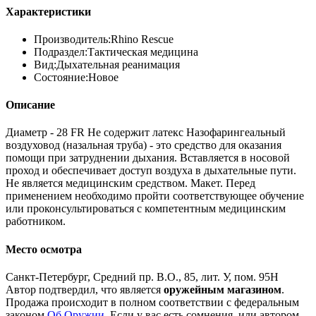
Характеристики
Производитель:
Rhino Rescue
Подраздел:
Тактическая медицина
Вид:
Дыхательная реанимация
Состояние:
Новое
Описание
Диаметр - 28 FR Не содержит латекс Назофарингеальный
воздуховод (назальная труба) - это средство для оказания
помощи при затруднении дыхания. Вставляется в носовой
проход и обеспечивает доступ воздуха в дыхательные пути.
Не является медицинским средством. Макет. Перед
применением необходимо пройти соответствующее обучение
или проконсультироваться с компетентным медицинским
работником.
Место осмотра
Санкт-Петербург, Средний пр. В.О., 85, лит. У, пом. 95Н
Автор подтвердил, что является
оружейным магазином
.
Продажа происходит в полном соответствии с федеральным
законом
Об Оружии
. Если у вас есть сомнения, или автором