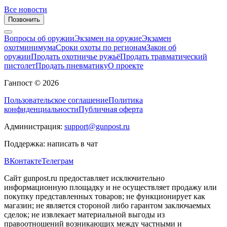
Все новости
Позвонить
Вопросы об оружии
Экзамен на оружие
Экзамен
охотминимума
Сроки охоты по регионам
Закон об
оружии
Продать охотничье ружьё
Продать травматический
пистолет
Продать пневматику
О проекте
Ганпост © 2026
Пользовательское соглашение
Политика
конфиденциальности
Публичная оферта
Администрация:
support@gunpost.ru
Поддержка:
написать в чат
ВКонтакте
Телеграм
Сайт gunpost.ru предоставляет исключительно
информационную площадку и не осуществляет продажу или
покупку представленных товаров; не функционирует как
магазин; не является стороной либо гарантом заключаемых
сделок; не извлекает материальной выгоды из
правоотношений возникающих между частными и