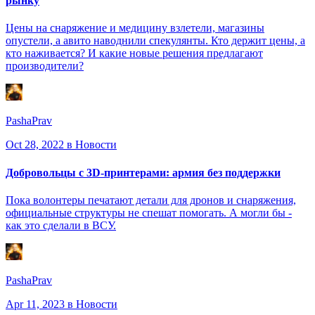
рынку
Цены на снаряжение и медицину взлетели, магазины
опустели, а авито наводнили спекулянты. Кто держит цены, а
кто наживается? И какие новые решения предлагают
производители?
PashaPrav
Oct 28, 2022
в Новости
Добровольцы с 3D-принтерами: армия без поддержки
Пока волонтеры печатают детали для дронов и снаряжения,
официальные структуры не спешат помогать. А могли бы -
как это сделали в ВСУ.
PashaPrav
Apr 11, 2023
в Новости