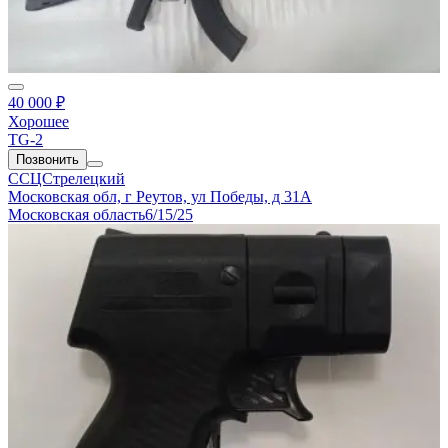
40 000 ₽
Хорошее
TG-2
Позвонить
ССЦСтрелецкий
Московская обл, г Реутов, ул Победы, д 31А
Московская область
6/15/25