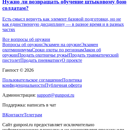
Нужно ли возвращать обучение штыковому бою
солдатам?
Есть смысл вернуть как элемент базовой подготовки, но не
как единственную дисциплину — в разное время и в разных
частях
Все вопросы об оружии
Вопросы об оружии
Экзамен на оружие
Экзамен
охотминимума
Сроки охоты по регионам
Закон об
оружии
Продать охотничье ружьё
Продать травматический
пистолет
Продать пневматику
О проекте
Ганпост © 2026
Пользовательское соглашение
Политика
конфиденциальности
Публичная оферта
Администрация:
support@gunpost.ru
Поддержка:
написать в чат
ВКонтакте
Телеграм
Сайт gunpost.ru предоставляет исключительно
информационную площадку и не осуществляет продажу или