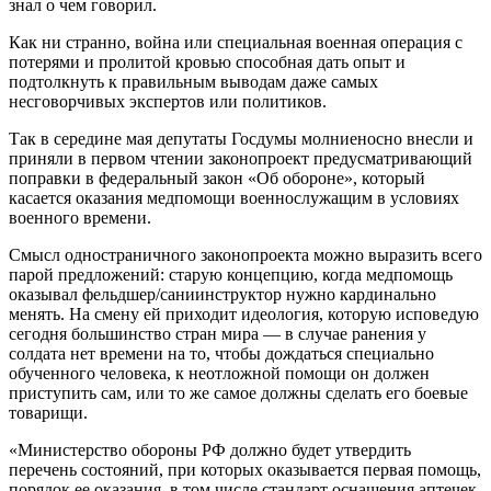
знал о чем говорил.
Как ни странно, война или специальная военная операция с
потерями и пролитой кровью способная дать опыт и
подтолкнуть к правильным выводам даже самых
несговорчивых экспертов или политиков.
Так в середине мая депутаты Госдумы молниеносно внесли и
приняли в первом чтении законопроект предусматривающий
поправки в федеральный закон «Об обороне», который
касается оказания медпомощи военнослужащим в условиях
военного времени.
Смысл одностраничного законопроекта можно выразить всего
парой предложений: старую концепцию, когда медпомощь
оказывал фельдшер/саниинструктор нужно кардинально
менять. На смену ей приходит идеология, которую исповедую
сегодня большинство стран мира — в случае ранения у
солдата нет времени на то, чтобы дождаться специально
обученного человека, к неотложной помощи он должен
приступить сам, или то же самое должны сделать его боевые
товарищи.
«Министерство обороны РФ должно будет утвердить
перечень состояний, при которых оказывается первая помощь,
порядок ее оказания, в том числе стандарт оснащения аптечек,