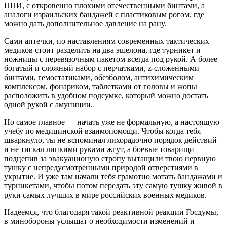
ППИ, с откровенно плохими отечественными бинтами, а
аналоги израильских бандажей с пластиковым рогом, где
можно дать дополнительное давление на рану.
Сами аптечки, по наставлениям современных тактических
медиков стоит разделить на два эшелона, где турникет и
ножницы с перевязочным пакетом всегда под рукой. А более
богатый и сложный набор с перчатками, z-сложенными
бинтами, гемостатиками, обезболом, антихимическим
комплексом, фонариком, таблетками от головы и жопы
расположить в удобном подсумке, который можно достать
одной рукой с амуниции.
Но самое главное — начать уже не формальную, а настоящую
учебу по медицинской взаимопомощи. Чтобы когда тебя
шваркнуло, ты не вспоминал лихорадочно порядок действий
и не тискал липкими руками жгут, а боевые товарищи
подцепив за эвакуационую стропу вытащили твою нервную
тушку с непредусмотренными природой отверстиями в
укрытие. И уже там начали тебя грамотно мотать бандажами и
турникетами, чтобы потом передать эту самую тушку живой в
руки самых лучших в мире российских военных медиков.
Надеемся, что благодаря такой реактивной реакции Госдумы,
в минобороны услышат о необходимости изменений и