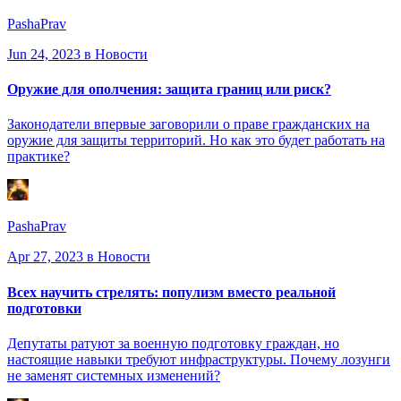
PashaPrav
Jun 24, 2023
в Новости
Оружие для ополчения: защита границ или риск?
Законодатели впервые заговорили о праве гражданских на
оружие для защиты территорий. Но как это будет работать на
практике?
PashaPrav
Apr 27, 2023
в Новости
Всех научить стрелять: популизм вместо реальной
подготовки
Депутаты ратуют за военную подготовку граждан, но
настоящие навыки требуют инфраструктуры. Почему лозунги
не заменят системных изменений?