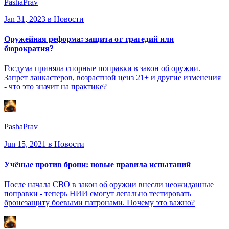
PashaPrav
Jan 31, 2023
в Новости
Оружейная реформа: защита от трагедий или
бюрократия?
Госдума приняла спорные поправки в закон об оружии.
Запрет ланкастеров, возрастной ценз 21+ и другие изменения
- что это значит на практике?
PashaPrav
Jun 15, 2021
в Новости
Учёные против брони: новые правила испытаний
После начала СВО в закон об оружии внесли неожиданные
поправки - теперь НИИ смогут легально тестировать
бронезащиту боевыми патронами. Почему это важно?