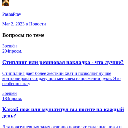
PashaPrav
Mar 2, 2023
в Новости
Вопросы по теме
3
решён
204
просм.
Стиплинг или резиновая накладка - что лучше?
Стипплинг дает более жесткий хват и позволяет лучше
контролировать отдачу при меньшем напряжении руки. Это
особенно акту
3
решён
183
просм.
Какой нож или мультитул вы носите на каждый
день?
Для повседневных задач отлично подходят складные ножи и