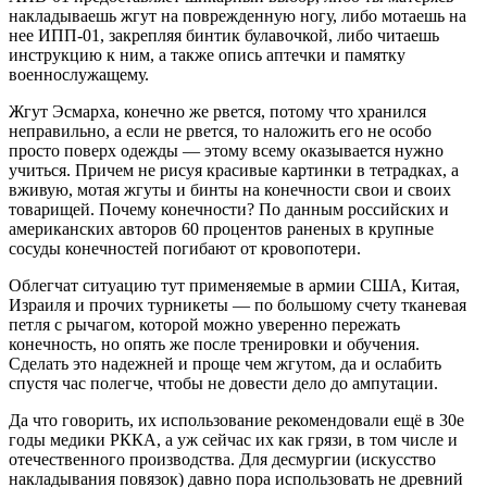
накладываешь жгут на поврежденную ногу, либо мотаешь на
нее ИПП-01, закрепляя бинтик булавочкой, либо читаешь
инструкцию к ним, а также опись аптечки и памятку
военнослужащему.
Жгут Эсмарха, конечно же рвется, потому что хранился
неправильно, а если не рвется, то наложить его не особо
просто поверх одежды — этому всему оказывается нужно
учиться. Причем не рисуя красивые картинки в тетрадках, а
вживую, мотая жгуты и бинты на конечности свои и своих
товарищей. Почему конечности? По данным российских и
американских авторов 60 процентов раненых в крупные
сосуды конечностей погибают от кровопотери.
Облегчат ситуацию тут применяемые в армии США, Китая,
Израиля и прочих турникеты — по большому счету тканевая
петля с рычагом, которой можно уверенно пережать
конечность, но опять же после тренировки и обучения.
Сделать это надежней и проще чем жгутом, да и ослабить
спустя час полегче, чтобы не довести дело до ампутации.
Да что говорить, их использование рекомендовали ещё в 30е
годы медики РККА, а уж сейчас их как грязи, в том числе и
отечественного производства. Для десмургии (искусство
накладывания повязок) давно пора использовать не древний