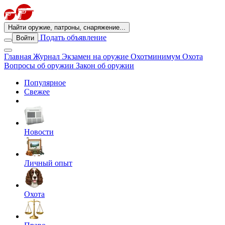
Найти оружие, патроны, снаряжение...
Подать объявление
Войти
Главная
Журнал
Экзамен на оружие
Охотминимум
Охота
Вопросы об оружии
Закон об оружии
Популярное
Свежее
Новости
Личный опыт
Охота