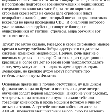
и программы подготовки военнослужащих и медицинских
специалистов воинских частей», за этими короткими
строками скрывается на самом деле огромный пласт
недоработки нашей армии, который внезапно для политиков
вскрылся во время проведения СВО. И о наличии которого
уже несколько лет трубят пресловутые блогеры и
общественники от тактики, стрельбы, мира оружия и вот
этого вот всего.
Трубят это мягко сказано, Разведос в своей фирменной манере
кричал в камеру «дебилы бл*дь» адресуя это создателям
системы армейской медпомощи. Причем, речь идет не о
военных медиках — нет, сэр! Они то как раз традиционно
красавцы и более ста лет во время войн умудряются делать
такое, чему могут лишь завидовать армии других стран.
Желающие, но крепкие духом могут погуглить про
стебельчатые лоскуты Филатова.
Основные претензии в полном отсутствии, ну или диком
формализме, когда по бумагам все есть, а на деле ничерта — в
обучения солдат первой медпомощи. Никто не учит рядовых,
что делать, когда осколок или пуля вспахали тебе или
товарищу конечность и кровь мощным потоком начинает
литься на землю. А тут тебе штатная войсковая аптечка
АИВ-01 предоставляет шикарный выбор, либо ты матерясь