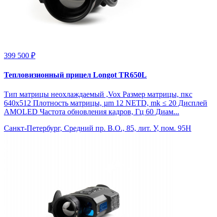
399 500 ₽
Тепловизионный прицел Longot TR650L
Тип матрицы неохлаждаемый ,Vox Размер матрицы, пкс
640x512 Плотность матрицы, µm 12 NETD, mk ≤ 20 Дисплей
AMOLED Частота обновления кадров, Гц 60 Диам...
Санкт-Петербург, Средний пр. В.О., 85, лит. У, пом. 95Н