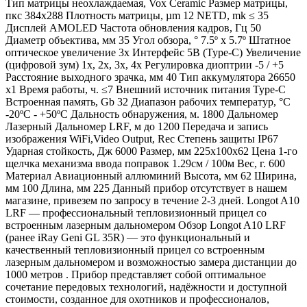
Тип матрицы неохлаждаемая, Vox Ceramic Размер матрицы,
пкс 384x288 Плотность матрицы, µm 12 NETD, mk ≤ 35
Дисплей AMOLED Частота обновления кадров, Гц 50
Диаметр объектива, мм 35 Угол обзора, ° 7.5º x 5.7º Штатное
оптическое увеличение 3x Интерфейс 5В (Type-C) Увеличение
(цифровой зум) 1x, 2x, 3x, 4x Регулировка диоптрии -5 / +5
Расстояние выходного зрачка, мм 40 Тип аккумуляторa 26650
x1 Время работы, ч. ≤7 Внешний источник питания Type-C
Встроенная память, Gb 32 Диапазон рабочих температур, °C
-20ºC - +50ºC Дальность обнаружения, м. 1800 Дальномер
Лазерный Дальномер LRF, м до 1200 Передача и запись
изображения WiFi,Video Output, Rec Степень защиты IP67
Ударная стойкость, Дж 6000 Размер, мм 225x100x62 Цена 1-го
щелчка механизма ввода поправок 1.29см / 100м Вес, г. 600
Материал Авиационный аллюминий Высота, мм 62 Ширина,
мм 100 Длина, мм 225 Данный прибор отсутствует в нашем
магазине, привезем по запросу в течение 2-3 дней. Longot A10
LRF — профессиональный тепловизионный прицел со
встроенным лазерным дальномером Обзор Longot A10 LRF
(ранее iRay Geni GL 35R) — это функциональный и
качественный тепловизионный прицел со встроенным
лазерным дальномером и возможностью замера дистанции до
1000 метров . Прибор представляет собой оптимальное
сочетание передовых технологий, надёжности и доступной
стоимости, созданное для охотников и профессионалов,