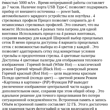
ёмкостью 5000 мАч . Время непрерывной работы составляет
до 7 часов. Наличие порта USB Type-C позволяет подзаряжать
прибор от внешнего источника — power bank,
автомобильного зарядного устройства или ноутбука . 4
стрелковых профиля Прицел позволяет сохранить до 4
независимых стрелковых профилей. Это означает, что вы
можете: Использовать 4 разных типа патрона для одной
винтовки Использовать прицел на 4 разных винтовках,
сохраняя выверку для каждой Широкий выбор прицельных
сеток В меню прицела доступны 4 варианта прицельных
сеток с возможностью выбора из 4 цветов у каждой . Это
позволяет адаптировать сетку под конкретные условия
стрельбы и предпочтения стрелка. 4 цветовые палитры
Доступны 4 цветовые палитры для отображения теплового
изображения : Горячий белый (White Hot) — классический
режим Горячий чёрный (Black Hot) — инверсный режим
Горячий красный (Red Hot) — цели выделены красным
Псевдо цветной (псевдо цвет) — цветной режим Режим
«Картинка в картинке» (PiP) Функция PiP выводит
увеличенное изображение центральной части кадра в
дополнительном окне, сохраняя при этом общий обзор . Это
идеальное решение для точного прицеливания без потери
ситуационной осведомлённости. Встроенная память и запись
Объём встроенной памяти составляет 32 ГБ. Этого достаточно
для хранения тысяч фотографий и часов видеозаписей в