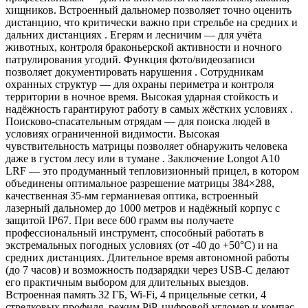
хищников. Встроенный дальномер позволяет точно оценить
дистанцию, что критически важно при стрельбе на средних и
дальних дистанциях . Егерям и лесничим — для учёта
животных, контроля браконьерской активности и ночного
патрулирования угодий. Функция фото/видеозаписи
позволяет документировать нарушения . Сотрудникам
охранных структур — для охраны периметра и контроля
территории в ночное время. Высокая ударная стойкость и
надёжность гарантируют работу в самых жёстких условиях .
Поисково-спасательным отрядам — для поиска людей в
условиях ограниченной видимости. Высокая
чувствительность матрицы позволяет обнаружить человека
даже в густом лесу или в тумане . Заключение Longot A10
LRF — это продуманный тепловизионный прицел, в котором
объединены оптимальное разрешение матрицы 384×288,
качественная 35-мм германиевая оптика, встроенный
лазерный дальномер до 1000 метров и надёжный корпус с
защитой IP67. При весе 600 грамм вы получаете
профессиональный инструмент, способный работать в
экстремальных погодных условиях (от -40 до +50°C) и на
средних дистанциях. Длительное время автономной работы
(до 7 часов) и возможность подзарядки через USB-C делают
его практичным выбором для длительных выездов.
Встроенная память 32 ГБ, Wi-Fi, 4 прицельные сетки, 4
стрелковых профиля, режим PiP, цифровой угломер и компас