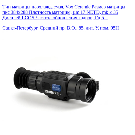
Тип матрицы неохлаждаемая, Vox Ceramic Размер матрицы,
пкс 384x288 Плотность матрицы, µm 17 NETD, mk ≤ 35
Дисплей LCOS Частота обновления кадров, Гц 5...
Санкт-Петербург, Средний пр. В.О., 85, лит. У, пом. 95Н