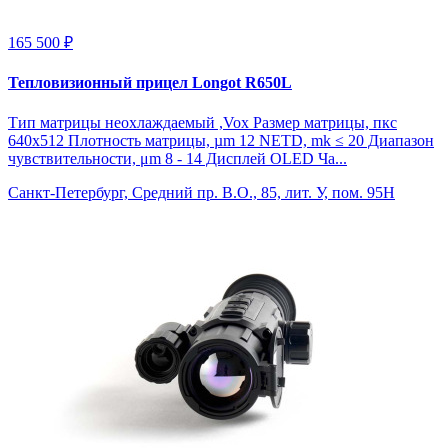
165 500 ₽
Тепловизионный прицел Longot R650L
Тип матрицы неохлаждаемый ,Vox Размер матрицы, пкс
640x512 Плотность матрицы, µm 12 NETD, mk ≤ 20 Диапазон
чувствительности, μm 8 - 14 Дисплей OLED Ча...
Санкт-Петербург, Средний пр. В.О., 85, лит. У, пом. 95Н