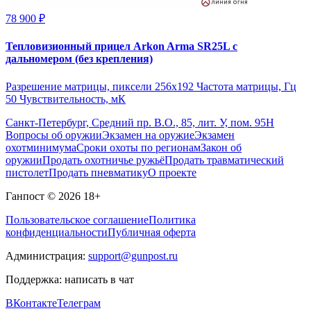
78 900 ₽
Тепловизионный прицел Arkon Arma SR25L с
дальномером (без крепления)
Разрешение матрицы, пиксели 256x192 Частота матрицы, Гц
50 Чувствительность, мК
Санкт-Петербург, Средний пр. В.О., 85, лит. У, пом. 95Н
Вопросы об оружии
Экзамен на оружие
Экзамен
охотминимума
Сроки охоты по регионам
Закон об
оружии
Продать охотничье ружьё
Продать травматический
пистолет
Продать пневматику
О проекте
Ганпост © 2026
18+
Пользовательское соглашение
Политика
конфиденциальности
Публичная оферта
Администрация:
support@gunpost.ru
Поддержка:
написать в чат
ВКонтакте
Телеграм