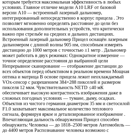
которым требуется максимальная эффективность в любых
условиях. Главное отличие модели A10 LRF от базовой
версии A10 — встроенный лазерный дальномер,
интегрированный непосредственно в корпус прицела . Это
позволяет мгновенно определять расстояние до цели без
использования дополнительных устройств, что критически
важно при стрельбе на средних и дальних дистанциях.
Встроенный лазерный дальномер Прицел оснащён лазерным
дальномером с длиной волны 905 нм, способным измерять
дистанцию до 1000 метров с точностью ±1 метр . Дальномер
может работать в двух режимах: Однократное измерение —
точное определение расстояния до выбранной цели
Непрерывное сканирование — отображение дистанции до
всех объектов перед объективом в реальном времени Мощная
оптика и матрица В основе прицела лежит неохлаждаемый
VOx-сенсор с разрешением 384×288 пикселей и размером
пикселя 12 мкм. Чувствительность NETD ≤40 мК
обеспечивает высокую контрастность изображения даже в
сложных погодных условиях — тумане, дыму, осадках.
Объектив из чистого германия диаметром 35 мм и светосилой
F1.0 захватывает максимальное количество теплового
сигнала, формируя яркое и детализированное изображение .
Впечатляющая дальность обнаружения Прицел способен
обнаружить: Человека — до 1818–2500 метров Автомобиль —
до 4400 метров Распознавание человека возможно с