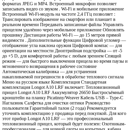
форматах JPEG и MP4. Встроенный микрофон позволяет
записывать видео со звуком . Wi-Fi и мобильное приложение
Встроенный Wi-Fi-модуль на частоте 2,4 ГГц позволяет :
Транслировать изображение на смартфон или планшет в
реальном времени Передавать записанные файлы Управлять
прицелом удалённо через мобильное приложение Обновлять
прошивку Дистанция работы Wi-Fi — до 15 метров прямой
видимости . Дополнительные функции Цифровой угломер —
отображение угла наклона оружия Цифровой компас — для
ориентации на местности Диоптрийная подстройка — от -5
до +5 D, для комфортной работы с любым зрением Спящий
режим — для быстрого выключения прицела во время паузы и
мгновенного возвращения в рабочее состояние
Автоматическая калибровка — для устранения
накапливаемой погрешности в обработке теплового сигнала
Меню на русском языке Комплектация Стандартная
комплектация Longot A10 LRF включает: Тепловизионный
прицел Longot A10 LRF Аккумулятор 26650 Быстросъёмный
кронштейн на планку Picatinny/Weaver Кабель USB – Type-C
Наглазник Салфетка для очистки оптики Руководство
пользователя Гарантийный талон (2 года) Рекомендуется
уточнять комплектацию у продавца перед покупкой. Для кого
этот прибор Longot A10 LRF — это профессиональный
тепловизионный прицел, который будет полезен: Охотникам-
профессионалам — для ночной охоты на копытных, кабана,