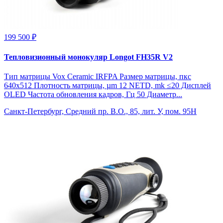
199 500 ₽
Тепловизионный монокуляр Longot FH35R V2
Тип матрицы Vox Ceramic IRFPA Размер матрицы, пкс
640x512 Плотность матрицы, µm 12 NETD, mk ≤20 Дисплей
OLED Частота обновления кадров, Гц 50 Диаметр...
Санкт-Петербург, Средний пр. В.О., 85, лит. У, пом. 95Н