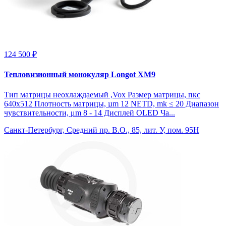
124 500 ₽
Тепловизионный монокуляр Longot XM9
Тип матрицы неохлаждаемый ,Vox Размер матрицы, пкс
640x512 Плотность матрицы, µm 12 NETD, mk ≤ 20 Диапазон
чувствительности, μm 8 - 14 Дисплей OLED Ча...
Санкт-Петербург, Средний пр. В.О., 85, лит. У, пом. 95Н