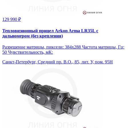
129 990 ₽
Тепловизионный прицел Arkon Arma LR35L с
дальномером (без крепления)
Разрешение матрицы, пиксели: 384x288 Частота матрицы, Гц:
50 Чувствительность, мК:
Санкт-Петербург, Средний пр. В.О., 85, лит. У, пом. 95Н