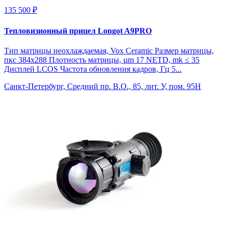
135 500 ₽
Тепловизионный прицел Longot A9PRO
Тип матрицы неохлаждаемая, Vox Ceramic Размер матрицы,
пкс 384x288 Плотность матрицы, µm 17 NETD, mk ≤ 35
Дисплей LCOS Частота обновления кадров, Гц 5...
Санкт-Петербург, Средний пр. В.О., 85, лит. У, пом. 95Н