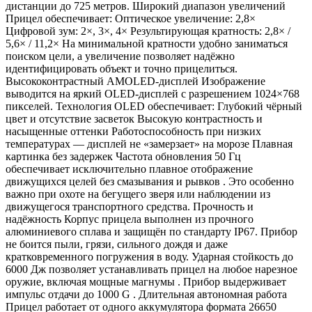
дистанции до 725 метров. Широкий диапазон увеличений
Прицел обеспечивает: Оптическое увеличение: 2,8×
Цифровой зум: 2×, 3×, 4× Результирующая кратность: 2,8× /
5,6× / 11,2× На минимальной кратности удобно заниматься
поиском цели, а увеличение позволяет надёжно
идентифицировать объект и точно прицелиться.
Высококонтрастный AMOLED-дисплей Изображение
выводится на яркий OLED-дисплей с разрешением 1024×768
пикселей. Технология OLED обеспечивает: Глубокий чёрный
цвет и отсутствие засветок Высокую контрастность и
насыщенные оттенки Работоспособность при низких
температурах — дисплей не «замерзает» на морозе Плавная
картинка без задержек Частота обновления 50 Гц
обеспечивает исключительно плавное отображение
движущихся целей без смазывания и рывков . Это особенно
важно при охоте на бегущего зверя или наблюдении из
движущегося транспортного средства. Прочность и
надёжность Корпус прицела выполнен из прочного
алюминиевого сплава и защищён по стандарту IP67. Прибор
не боится пыли, грязи, сильного дождя и даже
кратковременного погружения в воду. Ударная стойкость до
6000 Дж позволяет устанавливать прицел на любое нарезное
оружие, включая мощные магнумы . Прибор выдерживает
импульс отдачи до 1000 G . Длительная автономная работа
Прицел работает от одного аккумулятора формата 26650