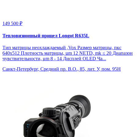
149 500 ₽
Тепловизионный прицел Longot R635L
Тип матрицы неохлаждаемый ,Vox Размер матрицы, пкс
640x512 Плотность матрицы, µm 12 NETD, mk ≤ 20 Диапазон
чувствительности, μm 8 - 14 Дисплей OLED Ча...
Санкт-Петербург, Средний пр. В.О., 85, лит. У, пом. 95Н