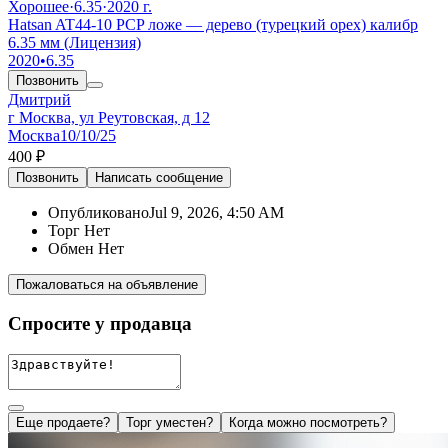
Хорошее
·
6.35
·
2020 г.
Hatsan AT44-10 PCP ложе — дерево (турецкий орех) калибр
6.35 мм (Лицензия)
2020
•
6.35
Позвонить
Дмитрий
г Москва, ул Реутовская, д 12
Москва
10/10/25
400 ₽
Позвонить
Написать
сообщение
Опубликовано
Jul 9, 2026, 4:50 AM
Торг
Нет
Обмен
Нет
Пожаловаться на объявление
Спросите у продавца
Еще продаете?
Торг уместен?
Когда можно посмотреть?