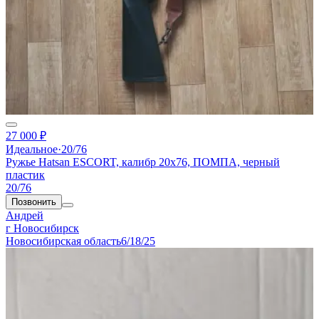
27 000 ₽
Идеальное
·
20/76
Ружье Hatsan ESCORT, калибр 20x76, ПОМПА, черный
пластик
20/76
Позвонить
Андрей
г Новосибирск
Новосибирская область
6/18/25