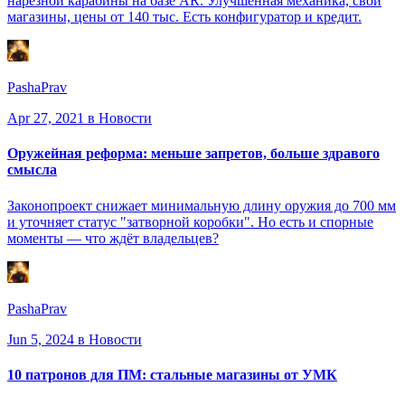
нарезной карабины на базе AR. Улучшенная механика, свои
магазины, цены от 140 тыс. Есть конфигуратор и кредит.
PashaPrav
Apr 27, 2021
в Новости
Оружейная реформа: меньше запретов, больше здравого
смысла
Законопроект снижает минимальную длину оружия до 700 мм
и уточняет статус "затворной коробки". Но есть и спорные
моменты — что ждёт владельцев?
PashaPrav
Jun 5, 2024
в Новости
10 патронов для ПМ: стальные магазины от УМК