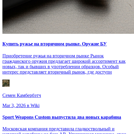
Купить ружье на вторичном рынке. Оружие БУ
Приобретение ружья на вторичном рынке Рынок
гражданского оружия предлагает широкий ассортимент как
новых, так и бывших в употреблении образцов. Особый
интерес представляет вторичный рынок, где доступн
Семен Камбербэтч
Mar 3, 2026
в Wiki
Sport Weapons Custom выпустила два новых карабина
Московская компания представила гладкоствольный и