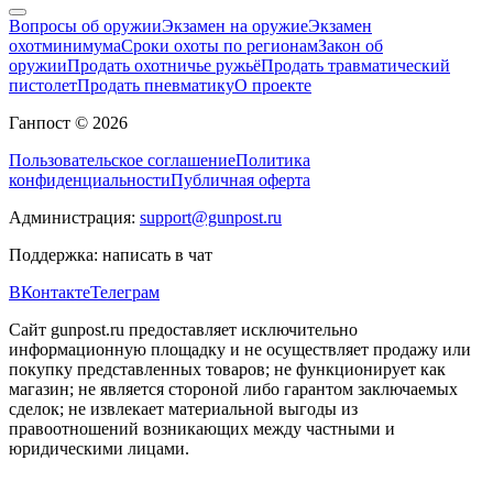
Вопросы об оружии
Экзамен на оружие
Экзамен
охотминимума
Сроки охоты по регионам
Закон об
оружии
Продать охотничье ружьё
Продать травматический
пистолет
Продать пневматику
О проекте
Ганпост © 2026
Пользовательское соглашение
Политика
конфиденциальности
Публичная оферта
Администрация:
support@gunpost.ru
Поддержка:
написать в чат
ВКонтакте
Телеграм
Сайт gunpost.ru предоставляет исключительно
информационную площадку и не осуществляет продажу или
покупку представленных товаров; не функционирует как
магазин; не является стороной либо гарантом заключаемых
сделок; не извлекает материальной выгоды из
правоотношений возникающих между частными и
юридическими лицами.