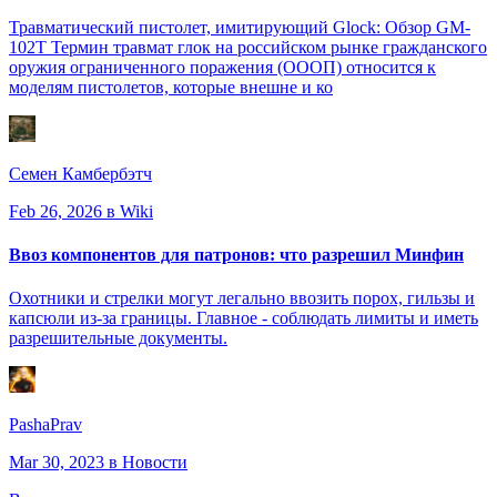
Травматический пистолет, имитирующий Glock: Обзор GM-
102T Термин травмат глок на российском рынке гражданского
оружия ограниченного поражения (ОООП) относится к
моделям пистолетов, которые внешне и ко
Семен Камбербэтч
Feb 26, 2026
в Wiki
Ввоз компонентов для патронов: что разрешил Минфин
Охотники и стрелки могут легально ввозить порох, гильзы и
капсюли из-за границы. Главное - соблюдать лимиты и иметь
разрешительные документы.
PashaPrav
Mar 30, 2023
в Новости