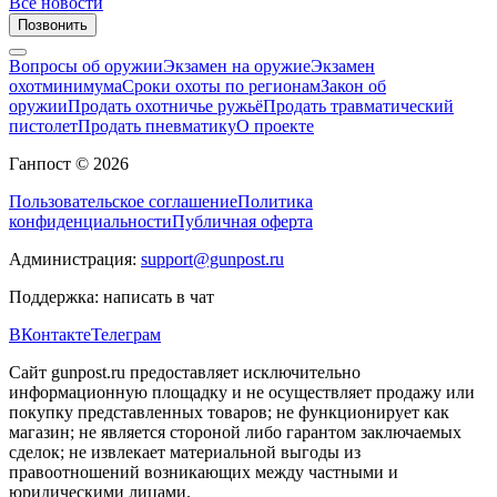
Все новости
Позвонить
Вопросы об оружии
Экзамен на оружие
Экзамен
охотминимума
Сроки охоты по регионам
Закон об
оружии
Продать охотничье ружьё
Продать травматический
пистолет
Продать пневматику
О проекте
Ганпост © 2026
Пользовательское соглашение
Политика
конфиденциальности
Публичная оферта
Администрация:
support@gunpost.ru
Поддержка:
написать в чат
ВКонтакте
Телеграм
Сайт gunpost.ru предоставляет исключительно
информационную площадку и не осуществляет продажу или
покупку представленных товаров; не функционирует как
магазин; не является стороной либо гарантом заключаемых
сделок; не извлекает материальной выгоды из
правоотношений возникающих между частными и
юридическими лицами.