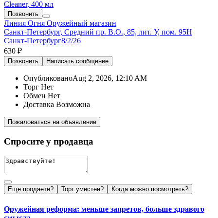
Cleaner, 400 мл
Позвонить
Линия Огня
Оружейный магазин
Санкт-Петербург, Средний пр. В.О., 85, лит. У, пом. 95Н
Санкт-Петербург
8/2/26
630 ₽
Позвонить
Написать
сообщение
Опубликовано
Aug 2, 2026, 12:10 AM
Торг
Нет
Обмен
Нет
Доставка
Возможна
Пожаловаться на объявление
Спросите у продавца
Еще продаете?
Торг уместен?
Когда можно посмотреть?
Оружейная реформа: меньше запретов, больше здравого
смысла