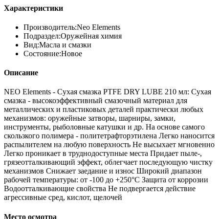
Характеристики
Производитель:
Neo Elements
Подраздел:
Оружейная химия
Вид:
Масла и смазки
Состояние:
Новое
Описание
NEO Elements - Сухая смазка PTFE DRY LUBE 210 мл: Сухая
смазка - высокоэффективный смазочный материал для
металлических и пластиковых деталей практически любых
механизмов: оружейные затворы, шарниры, замки,
инструменты, рыболовные катушки и др. На основе самого
скользкого полимера - политетрафторэтилена Легко наносится
распылителем на любую поверхность Не высыхает мгновенно
Легко проникает в труднодоступные места Придает пыле-,
грязеотталкивающий эффект, облегчает последующую чистку
механизмов Снижает заедание и износ Широкий диапазон
рабочей температуры: от -100 до +250°С Защита от коррозии
Водоотталкивающие свойства Не подвергается действие
агрессивные сред, кислот, щелочей
Место осмотра