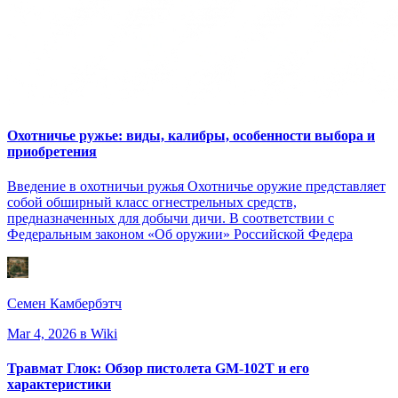
Охотничье ружье: виды, калибры, особенности выбора и
приобретения
Введение в охотничьи ружья Охотничье оружие представляет
собой обширный класс огнестрельных средств,
предназначенных для добычи дичи. В соответствии с
Федеральным законом «Об оружии» Российской Федера
Семен Камбербэтч
Mar 4, 2026
в Wiki
Травмат Глок: Обзор пистолета GM-102T и его
характеристики