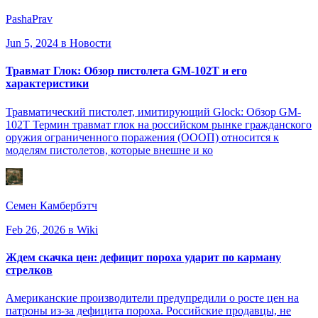
PashaPrav
Jun 5, 2024
в Новости
Травмат Глок: Обзор пистолета GM-102T и его
характеристики
Травматический пистолет, имитирующий Glock: Обзор GM-
102T Термин травмат глок на российском рынке гражданского
оружия ограниченного поражения (ОООП) относится к
моделям пистолетов, которые внешне и ко
Семен Камбербэтч
Feb 26, 2026
в Wiki
Ждем скачка цен: дефицит пороха ударит по карману
стрелков
Американские производители предупредили о росте цен на
патроны из-за дефицита пороха. Российские продавцы, не