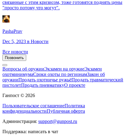
связанные с этим кризисом, тоже готовятся поднять цены
"просто потому что могут".
PashaPrav
Dec 5, 2023
в Новости
Все новости
Позвонить
Вопросы об оружии
Экзамен на оружие
Экзамен
охотминимума
Сроки охоты по регионам
Закон об
оружии
Продать охотничье ружьё
Продать травматический
пистолет
Продать пневматику
О проекте
Ганпост © 2026
Пользовательское соглашение
Политика
конфиденциальности
Публичная оферта
Администрация:
support@gunpost.ru
Поддержка:
написать в чат