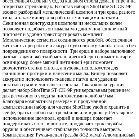
обеспечивая базовый уход за каналом ствола дома, в тире и на
открытых стрельбищах. В состав набора ShotTime ST‑CK‑9P
входит разборный металлический шомпол и три ерша разного
типа, а также вишер для работы с чистящими патчами.
Секционная конструкция шомпола из нескольких колен
позволяет подобрать оптимальную длину под конкретный
пистолет и удобно транспортировать комплект.
Металлические сегменты соединяются резьбой, обеспечивая
жёсткость при работе и аккуратную очистку канала ствола без
повреждения его поверхности. Три ерша в наборе выполняют
разные задачи: жёсткий металлический ерш снимает нагар и
освинцовку, более мягкий щетинный ерш помогает
доочистить стенки ствола, а пуховка используется для
финишной протирки и нанесения масла. Вишер позволяет
аккуратно использовать тканевые патчи для удаления
остатков грязи и чистящего состава. Такая конфигурация
делает набор ShotTime ST‑CK‑9P универсальным решением
для регулярного ухода за пистолетами калибра 9 мм.
Благодаря компактным размерам и продуманной
комплектации набор для чистки ShotTime удобно хранить в
сейфе, брать с собой на стрельбище или в дорогу. Регулярное
использование шомпола, ершей и вишера помогает
поддерживать ствол в чистоте, продлевает срок службы
оружия и обеспечивает стабильную точность выстрела.
Комплектация: Ручка-пенал (резьба 8/32 мама) Алюминиевый