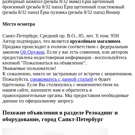
разборный шомпол (резьба 8/32 мама) Ёрш щетинный
бронзовый (резьба 8/32 папа) Ёрш щетинный пластиковый
(резьба 8/32 папа) Ёрш пуховка (резьба 8/32 папа) Вишер
Место осмотра
Санкт-Петербург, Средний пр. В.О., 85, лит. У, пом. 95Н
Автор подтвердил, что является
оружейным магазином
.
Продажа происходит в полном соответствии с федеральным
законом
Об Оружии
. Если у вас есть сомнения, или автором
предоставлена недостоверная информация - воспользуйтесь
кнопкой "Пожаловаться на объявление".
Уважаемые пользователи!
К сожалению, никто не застрахован от встречи с мошенником.
Пожалуйста,
ознакомьтесь с данной статьей
и будьте
бдительны. Если Вы столкнулись с мошенничеством на
нашем сайте,
напишите нам
и обратитесь в
правоохранительные органы. Мы предоставим необходимые
данные по официальному запросу.
Похожие объявления в разделе Релоадинг и
оборудование, город Санкт-Петербург