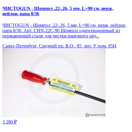
ЧИСТОGUN - Шомпол .22-.26, 5 мм, L=90 см, нерж,
нейлон, папа 8/36
ЧИСТОGUN - Шомпол .22-.26, 5 мм, L=90 см, нерж, нейлон,
папа 8/36. Арт. CHN-22C-90 Шомпол односекционный из
нержавеющей стали для чистки нарезного ору...
Санкт-Петербург, Средний пр. В.О., 85, лит. У, пом. 95Н
3 280 ₽