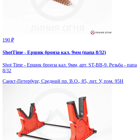
190 ₽
ShotTime - Ершик бронза кал. 9мм (папа 8/32)
Shot Time - Ершик бронза кал. 9мм, арт. ST-BB-9. Резьба - папа
8/32
Санкт-Петербург, Средний пр. В.О., 85, лит. У, пом. 95Н