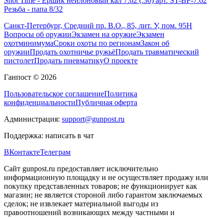
Shot Time - Ершик нейлоновый кал 7.62 (.30) арт. ST-BP-7.62
Резьба - папа 8/32
Санкт-Петербург, Средний пр. В.О., 85, лит. У, пом. 95Н
Вопросы об оружии
Экзамен на оружие
Экзамен
охотминимума
Сроки охоты по регионам
Закон об
оружии
Продать охотничье ружьё
Продать травматический
пистолет
Продать пневматику
О проекте
Ганпост © 2026
Пользовательское соглашение
Политика
конфиденциальности
Публичная оферта
Администрация:
support@gunpost.ru
Поддержка:
написать в чат
ВКонтакте
Телеграм
Сайт gunpost.ru предоставляет исключительно
информационную площадку и не осуществляет продажу или
покупку представленных товаров; не функционирует как
магазин; не является стороной либо гарантом заключаемых
сделок; не извлекает материальной выгоды из
правоотношений возникающих между частными и