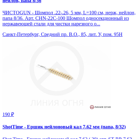
нейлон, папа 8/36
ЧИСТОGUN - Шомпол .22-.26, 5 мм, L=100 см, нерж, нейлон,
папа 8/36. Арт. CHN-22C-100 Шомпол односекционный из
нержавеющей стали для чистки нарезного о...
Санкт-Петербург, Средний пр. В.О., 85, лит. У, пом. 95Н
190 ₽
ShotTime - Ершик нейлоновый кал 7.62 мм (папа, 8/32)