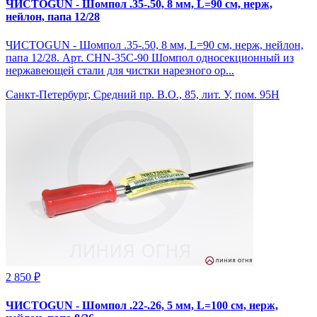
ЧИСТОGUN - Шомпол .35-.50, 8 мм, L=90 см, нерж,
нейлон, папа 12/28
ЧИСТОGUN - Шомпол .35-.50, 8 мм, L=90 см, нерж, нейлон,
папа 12/28. Арт. CHN-35C-90 Шомпол односекционный из
нержавеющей стали для чистки нарезного ор...
Санкт-Петербург, Средний пр. В.О., 85, лит. У, пом. 95Н
2 850 ₽
ЧИСТОGUN - Шомпол .22-.26, 5 мм, L=100 см, нерж,