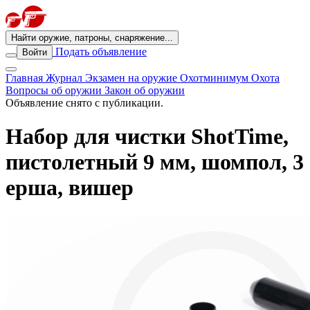
Найти оружие, патроны, снаряжение...
Подать объявление
Войти
Главная
Журнал
Экзамен на оружие
Охотминимум
Охота
Вопросы об оружии
Закон об оружии
Объявление снято с публикации.
Набор для чистки ShotTime,
пистолетный 9 мм, шомпол, 3
ерша, вишер