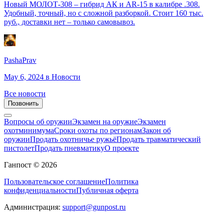
Новый МОЛОТ-308 – гибрид АК и AR-15 в калибре .308.
Удобный, точный, но с сложной разборкой. Стоит 160 тыс.
руб., доставки нет – только самовывоз.
PashaPrav
May 6, 2024
в Новости
Все новости
Позвонить
Вопросы об оружии
Экзамен на оружие
Экзамен
охотминимума
Сроки охоты по регионам
Закон об
оружии
Продать охотничье ружьё
Продать травматический
пистолет
Продать пневматику
О проекте
Ганпост © 2026
Пользовательское соглашение
Политика
конфиденциальности
Публичная оферта
Администрация:
support@gunpost.ru