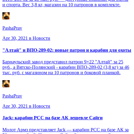
и спорта. Вес 3,8 кг, магазин на 10 патронов в комплекте.
PashaPrav
Apr 30, 2021
в Новости
"Алтай" и ВПО-289-02: новые патрон и карабин для охоты
Барнаульский завод представил патрон 9×22 "Алтай" за 25
руб., а Вятско-Полянский - карабин ВПО-289-02 (3,8 кг) за 46
тыс. руб. с магазином на 10 патронов и боковой планкой.
PashaPrav
Apr 30, 2021
в Новости
Jack: карабин PCC на базе АК дешевле Сайги
Молот Армз представляет Jack — карабин PCC на базе АК за