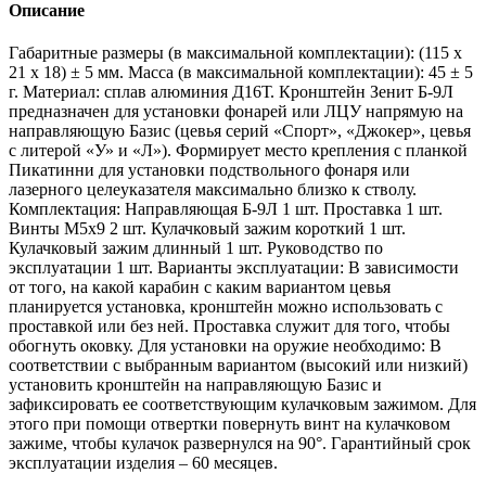
Описание
Габаритные размеры (в максимальной комплектации): (115 х
21 х 18) ± 5 мм. Масса (в максимальной комплектации): 45 ± 5
г. Материал: сплав алюминия Д16Т. Кронштейн Зенит Б-9Л
предназначен для установки фонарей или ЛЦУ напрямую на
направляющую Базис (цевья серий «Спорт», «Джокер», цевья
с литерой «У» и «Л»). Формирует место крепления с планкой
Пикатинни для установки подствольного фонаря или
лазерного целеуказателя максимально близко к стволу.
Комплектация: Направляющая Б-9Л 1 шт. Проставка 1 шт.
Винты М5х9 2 шт. Кулачковый зажим короткий 1 шт.
Кулачковый зажим длинный 1 шт. Руководство по
эксплуатации 1 шт. Варианты эксплуатации: В зависимости
от того, на какой карабин с каким вариантом цевья
планируется установка, кронштейн можно использовать с
проставкой или без ней. Проставка служит для того, чтобы
обогнуть оковку. Для установки на оружие необходимо: В
соответствии с выбранным вариантом (высокий или низкий)
установить кронштейн на направляющую Базис и
зафиксировать ее соответствующим кулачковым зажимом. Для
этого при помощи отвертки повернуть винт на кулачковом
зажиме, чтобы кулачок развернулся на 90°. Гарантийный срок
эксплуатации изделия – 60 месяцев.