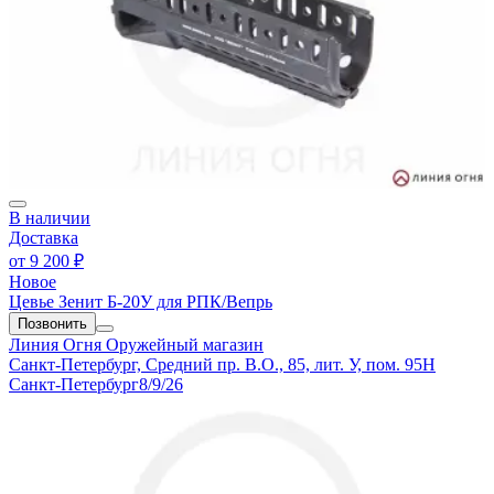
В наличии
Доставка
от
9 200 ₽
Новое
Цевье Зенит Б-20У для РПК/Вепрь
Позвонить
Линия Огня
Оружейный магазин
Санкт-Петербург, Средний пр. В.О., 85, лит. У, пом. 95Н
Санкт-Петербург
8/9/26