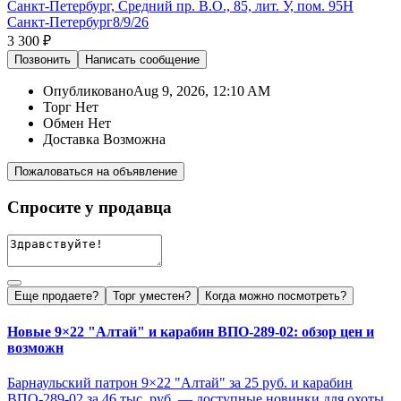
Санкт-Петербург, Средний пр. В.О., 85, лит. У, пом. 95Н
Санкт-Петербург
8/9/26
3 300 ₽
Позвонить
Написать
сообщение
Опубликовано
Aug 9, 2026, 12:10 AM
Торг
Нет
Обмен
Нет
Доставка
Возможна
Пожаловаться на объявление
Спросите у продавца
Еще продаете?
Торг уместен?
Когда можно посмотреть?
Новые 9×22 "Алтай" и карабин ВПО-289-02: обзор цен и
возможн
Барнаульский патрон 9×22 "Алтай" за 25 руб. и карабин
ВПО-289-02 за 46 тыс. руб. — доступные новинки для охоты