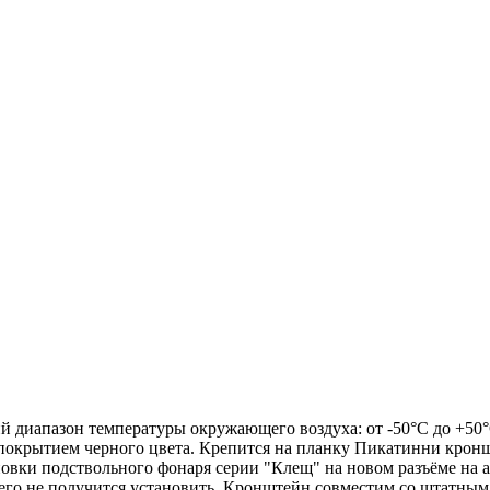
чий диапазон температуры окружающего воздуха: от -50°С до +50
покрытием черного цвета. Крепится на планку Пикатинни кронш
овки подствольного фонаря серии "Клещ" на новом разъёме на 
 его не получится установить. Кронштейн совместим со штатным