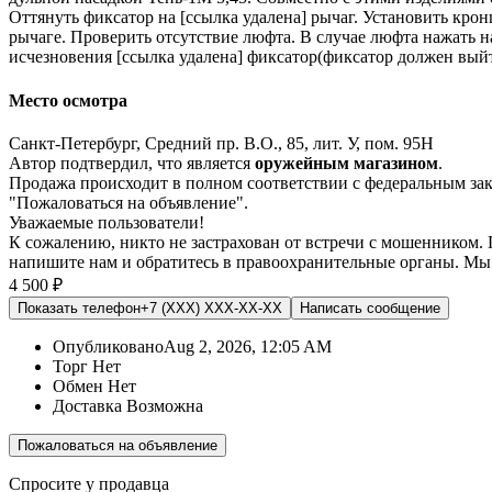
Оттянуть фиксатор на [ссылка удалена] рычаг. Установить кр
рычаге. Проверить отсутствие люфта. В случае люфта нажать н
исчезновения [ссылка удалена] фиксатор(фиксатор должен выйти
Место осмотра
Санкт-Петербург, Средний пр. В.О., 85, лит. У, пом. 95Н
Автор подтвердил, что является
оружейным магазином
.
Продажа происходит в полном соответствии с федеральным з
"Пожаловаться на объявление".
Уважаемые пользователи!
К сожалению, никто не застрахован от встречи с мошенником.
напишите нам
и обратитесь в правоохранительные органы. Мы
4 500 ₽
Показать телефон
+7 (XXX) XXX-XX-XX
Написать
сообщение
Опубликовано
Aug 2, 2026, 12:05 AM
Торг
Нет
Обмен
Нет
Доставка
Возможна
Пожаловаться на объявление
Спросите у продавца