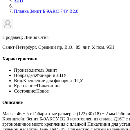
ЗИП
Планка Зенит Б-9АКС-74У В2.0
Продавец: Линия Огня
Санкт-Петербург, Средний пр. В.О., 85, лит. У, пом. 95Н
Характеристики
Производитель:
Зенит
Подраздел:
Фонари и ЛЦУ
Вид:
Крепление для фонаря и ЛЦУ
Крепление:
Пикатинни
Состояние:
Новое
Описание
Масса: 46 + 5 г Габаритные размеры: (122х30х18) + 2 мм Рабо
Кронштейн Зенит Б-9АКСУ В2.0 изготовлен из сплава Д16Т с 
эргономичное место крепления с планкой Пикатинни для устан
дульной насадкой Тень-1М 5,45. Совместно с этими изделиями