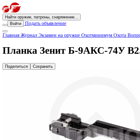
Найти оружие, патроны, снаряжение...
Подать объявление
Войти
Главная
Журнал
Экзамен на оружие
Охотминимум
Охота
Вопро
Планка Зенит Б-9АКС-74У В2
Поделиться
Сохранить