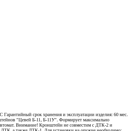
°С Гарантийный срок хранения и эксплуатации изделия: 60 мес.
тейнов "Цевей Б-11, Б-11У". Формирует максимально
автомат. Внимание! Кронштейн не совместим с ДТК-2 и
 ДТК, а также ДТК-1. Для установки на оружие необходимо: