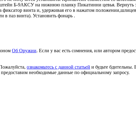
онштейн Б-9АКСУ на нижнюю планку Пикатинни цевья. Вернуть з
а фиксатор винта и, удерживая его в нажатом положении,шлицев
 в паз винта). Установить фонарь .
аконом
Об Оружии
. Если у вас есть сомнения, или автором пред
 Пожалуйста,
ознакомьтесь с данной статьей
и будьте бдительны. 
 предоставим необходимые данные по официальному запросу.