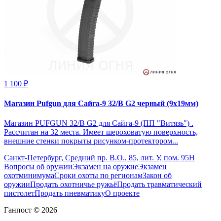
1 100 ₽
Магазин Pufgun для Сайга-9 32/B G2 черный (9х19мм)
Магазин PUFGUN 32/B G2 для Сайга-9 (ПП "Витязь") .
Рассчитан на 32 места. Имеет шероховатую поверхность,
внешние стенки покрыты рисунком-протектором...
Санкт-Петербург, Средний пр. В.О., 85, лит. У, пом. 95Н
Вопросы об оружии
Экзамен на оружие
Экзамен
охотминимума
Сроки охоты по регионам
Закон об
оружии
Продать охотничье ружьё
Продать травматический
пистолет
Продать пневматику
О проекте
Ганпост © 2026