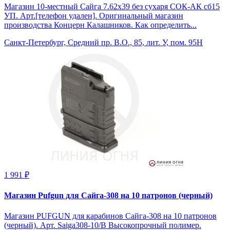
Магазин 10-местный Сайга 7.62х39 без сухаря СОК-АК сб15
УП. Арт.[телефон удален]. Оригинальный магазин
производства Концерн Калашников. Как определить...
Санкт-Петербург, Средний пр. В.О., 85, лит. У, пом. 95Н
1 991 ₽
Магазин Pufgun для Сайга-308 на 10 патронов (черный)
Магазин PUFGUN для карабинов Сайга-308 на 10 патронов
(черный). Арт. Saiga308-10/B Высокопрочный полимер.