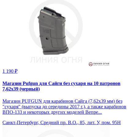
1 190 ₽
Магазин Pufgun для Сайги без сухаря на 10 патронов
7,62х39 (черный)
Магазин PUFGUN для карабинов Сайга (7,62х39 мм) без
"сухаря" (выпуска до середины 2017 г.), а также карабинов
ВПО-133 и некоторых других моделей Вепре...
Санкт-Петербург, Средний пр. В.О., 85, лит. У, пом. 95Н