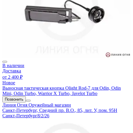
В наличии
Доставка
от
2 400 ₽
Новое
Выносная тактическая кнопка Olight Rod-7 для Odin, Odin
Mini, Odin Turbo, Warrior X Turbo, Javelot Turbo
Позвонить
Линия Огня
Оружейный магазин
Санкт-Петербург, Средний пр. В.О., 85, лит. У, пом. 95Н
Санкт-Петербург
8/2/26