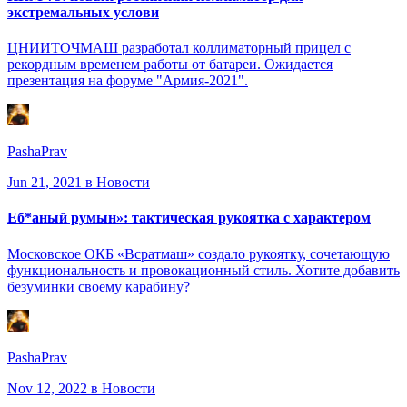
экстремальных услови
ЦНИИТОЧМАШ разработал коллиматорный прицел с
рекордным временем работы от батареи. Ожидается
презентация на форуме "Армия-2021".
PashaPrav
Jun 21, 2021
в Новости
Еб*аный румын»: тактическая рукоятка с характером
Московское ОКБ «Всратмаш» создало рукоятку, сочетающую
функциональность и провокационный стиль. Хотите добавить
безуминки своему карабину?
PashaPrav
Nov 12, 2022
в Новости