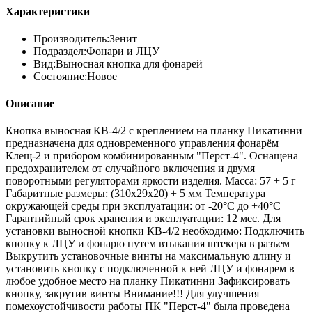
Характеристики
Производитель:
Зенит
Подраздел:
Фонари и ЛЦУ
Вид:
Выносная кнопка для фонарей
Состояние:
Новое
Описание
Кнопка выносная КВ-4/2 с креплением на планку Пикатинни
предназначена для одновременного управления фонарём
Клещ-2 и прибором комбинированным "Перст-4". Оснащена
предохранителем от случайного включения и двумя
поворотными регуляторами яркости изделия. Масса: 57 + 5 г
Габаритные размеры: (310х29х20) + 5 мм Температура
окружающей среды при эксплуатации: от -20°С до +40°С
Гарантийный срок хранения и эксплуатации: 12 мес. Для
установки выносной кнопки КВ-4/2 необходимо: Подключить
кнопку к ЛЦУ и фонарю путем втыкания штекера в разъем
Выкрутить установочные винты на максимальную длину и
установить кнопку с подключенной к ней ЛЦУ и фонарем в
любое удобное место на планку Пикатинни Зафиксировать
кнопку, закрутив винты Внимание!!! Для улучшения
помехоустойчивости работы ПК "Перст-4" была проведена