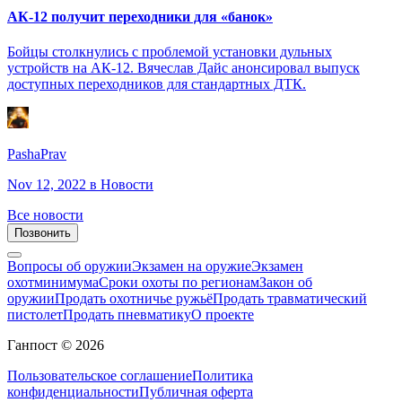
АК-12 получит переходники для «банок»
Бойцы столкнулись с проблемой установки дульных
устройств на АК-12. Вячеслав Дайс анонсировал выпуск
доступных переходников для стандартных ДТК.
PashaPrav
Nov 12, 2022
в Новости
Все новости
Позвонить
Вопросы об оружии
Экзамен на оружие
Экзамен
охотминимума
Сроки охоты по регионам
Закон об
оружии
Продать охотничье ружьё
Продать травматический
пистолет
Продать пневматику
О проекте
Ганпост © 2026
Пользовательское соглашение
Политика
конфиденциальности
Публичная оферта