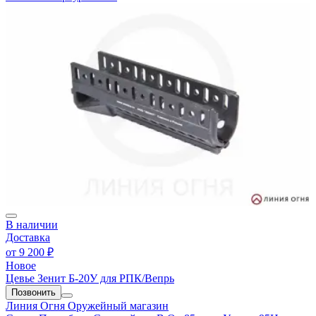
В наличии
Доставка
от
9 200 ₽
Новое
Цевье Зенит Б-20У для РПК/Вепрь
Позвонить
Линия Огня
Оружейный магазин