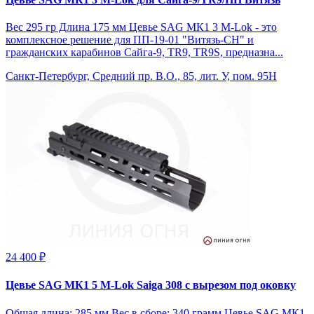
Вес 295 гр Длина 175 мм Цевье SAG МК1 3 M-Lok - это
комплексное решение для ПП-19-01 "Витязь-СН" и
гражданских карабинов Сайга-9, TR9, TR9S, предназна...
Санкт-Петербург, Средний пр. В.О., 85, лит. У, пом. 95Н
24 400 ₽
Цевье SAG МК1 5 M-Lok Saiga 308 с вырезом под оковку
Общая длина: 285 мм Вес в сборе: 340 грамм Цевье SAG МК1