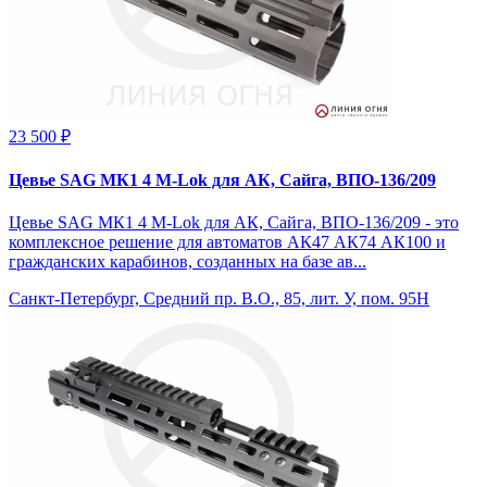
23 500 ₽
Цевье SAG МК1 4 M-Lok для АК, Сайга, ВПО-136/209
Цевье SAG МК1 4 M-Lok для АК, Сайга, ВПО-136/209 - это
комплексное решение для автоматов АК47 АК74 АК100 и
гражданских карабинов, созданных на базе ав...
Санкт-Петербург, Средний пр. В.О., 85, лит. У, пом. 95Н