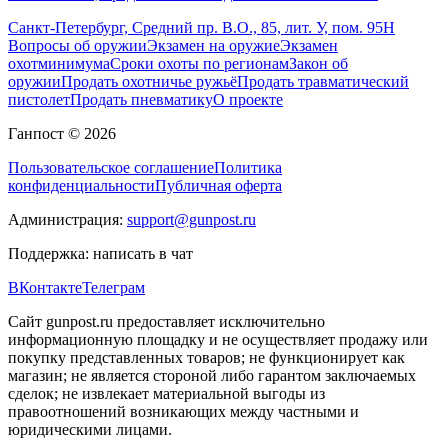
Санкт-Петербург, Средний пр. В.О., 85, лит. У, пом. 95Н
Вопросы об оружии
Экзамен на оружие
Экзамен
охотминимума
Сроки охоты по регионам
Закон об
оружии
Продать охотничье ружьё
Продать травматический
пистолет
Продать пневматику
О проекте
Ганпост © 2026
Пользовательское соглашение
Политика
конфиденциальности
Публичная оферта
Администрация:
support@gunpost.ru
Поддержка:
написать в чат
ВКонтакте
Телеграм
Сайт gunpost.ru предоставляет исключительно
информационную площадку и не осуществляет продажу или
покупку представленных товаров; не функционирует как
магазин; не является стороной либо гарантом заключаемых
сделок; не извлекает материальной выгоды из
правоотношений возникающих между частными и
юридическими лицами.