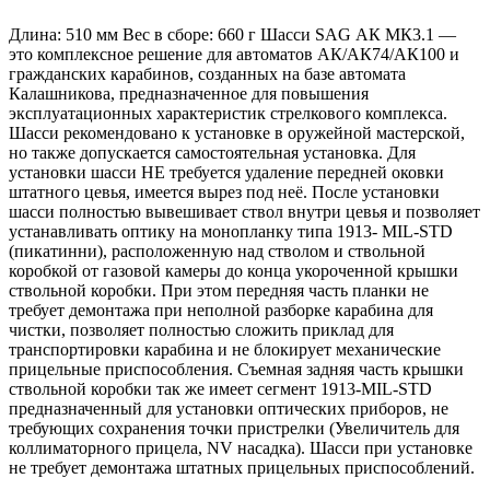
Длина: 510 мм Вес в сборе: 660 г Шасси SAG АК МК3.1 —
это комплексное решение для автоматов АК/АК74/АК100 и
гражданских карабинов, созданных на базе автомата
Калашникова, предназначенное для повышения
эксплуатационных характеристик стрелкового комплекса.
Шасси рекомендовано к установке в оружейной мастерской,
но также допускается самостоятельная установка. Для
установки шасси НЕ требуется удаление передней оковки
штатного цевья, имеется вырез под неё. После установки
шасси полностью вывешивает ствол внутри цевья и позволяет
устанавливать оптику на монопланку типа 1913- MIL-STD
(пикатинни), расположенную над стволом и ствольной
коробкой от газовой камеры до конца укороченной крышки
ствольной коробки. При этом передняя часть планки не
требует демонтажа при неполной разборке карабина для
чистки, позволяет полностью сложить приклад для
транспортировки карабина и не блокирует механические
прицельные приспособления. Съемная задняя часть крышки
ствольной коробки так же имеет сегмент 1913-MIL-STD
предназначенный для установки оптических приборов, не
требующих сохранения точки пристрелки (Увеличитель для
коллиматорного прицела, NV насадка). Шасси при установке
не требует демонтажа штатных прицельных приспособлений.