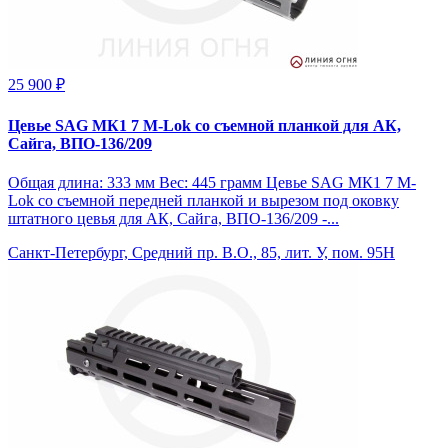
25 900 ₽
Цевье SAG МК1 7 M-Lok со съемной планкой для АК,
Сайга, ВПО-136/209
Общая длина: 333 мм Вес: 445 грамм Цевье SAG МК1 7 M-
Lok со съемной передней планкой и вырезом под оковку
штатного цевья для АК, Сайга, ВПО-136/209 -...
Санкт-Петербург, Средний пр. В.О., 85, лит. У, пом. 95Н