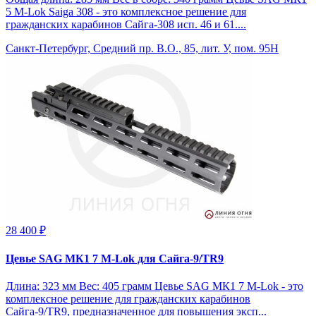
5 M-Lok Saiga 308 - это комплексное решение для
гражданских карабинов Сайга-308 исп. 46 и 61....
Санкт-Петербург, Средний пр. В.О., 85, лит. У, пом. 95Н
28 400 ₽
Цевье SAG МК1 7 M-Lok для Сайга-9/TR9
Длина: 323 мм Вес: 405 грамм Цевье SAG МК1 7 M-Lok - это
комплексное решение для гражданских карабинов
Сайга-9/TR9, предназначенное для повышения эксп...