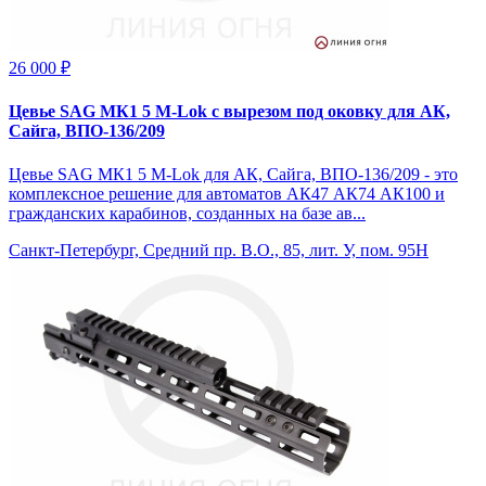
26 000 ₽
Цевье SAG МК1 5 M-Lok с вырезом под оковку для АК,
Сайга, ВПО-136/209
Цевье SAG МК1 5 M-Lok для АК, Сайга, ВПО-136/209 - это
комплексное решение для автоматов АК47 АК74 АК100 и
гражданских карабинов, созданных на базе ав...
Санкт-Петербург, Средний пр. В.О., 85, лит. У, пом. 95Н