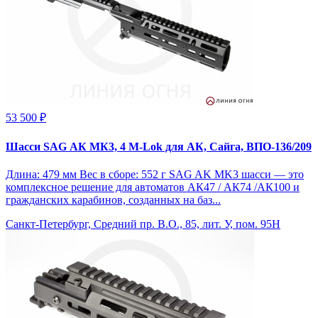
53 500 ₽
Шасси SAG АК МК3, 4 M-Lok для АК, Сайга, ВПО-136/209
Длина: 479 мм Вес в сборе: 552 г SAG AK MK3 шасси — это
комплексное решение для автоматов АК47 / АК74 /АК100 и
гражданских карабинов, созданных на баз...
Санкт-Петербург, Средний пр. В.О., 85, лит. У, пом. 95Н