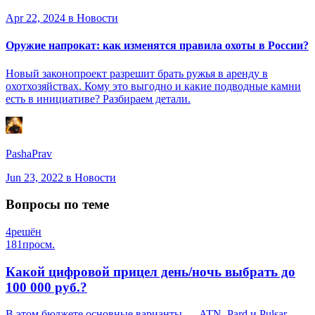
Apr 22, 2024
в Новости
Оружие напрокат: как изменятся правила охоты в России?
Новый законопроект разрешит брать ружья в аренду в
охотхозяйствах. Кому это выгодно и какие подводные камни
есть в инициативе? Разбираем детали.
PashaPrav
Jun 23, 2022
в Новости
Вопросы по теме
4
решён
181
просм.
Какой цифровой прицел день/ночь выбрать до
100 000 руб.?
В этом бюджете основные варианты — ATN, Pard и Pulsar.