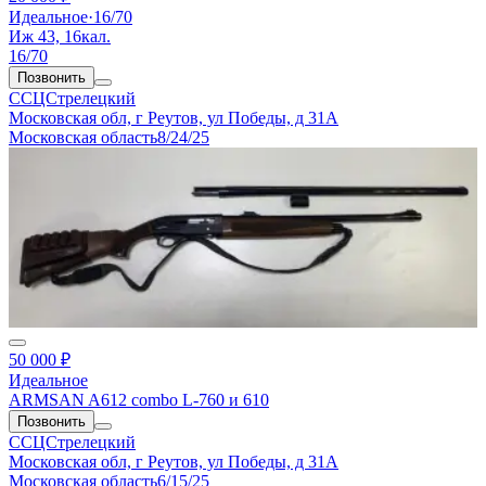
Идеальное
·
16/70
Иж 43, 16кал.
16/70
Позвонить
ССЦСтрелецкий
Московская обл, г Реутов, ул Победы, д 31А
Московская область
8/24/25
50 000 ₽
Идеальное
ARMSAN A612 combo L-760 и 610
Позвонить
ССЦСтрелецкий
Московская обл, г Реутов, ул Победы, д 31А
Московская область
6/15/25