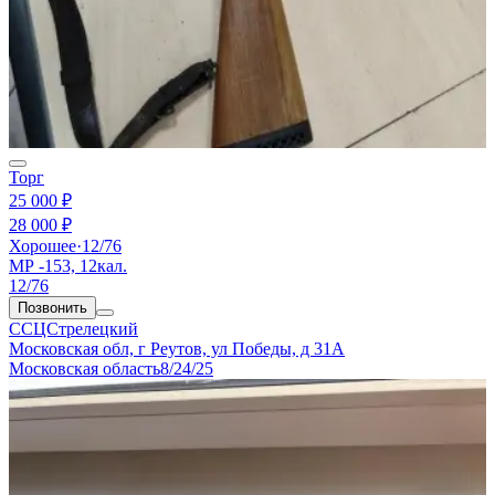
Торг
25 000 ₽
28 000 ₽
Хорошее
·
12/76
МР -153, 12кал.
12/76
Позвонить
ССЦСтрелецкий
Московская обл, г Реутов, ул Победы, д 31А
Московская область
8/24/25