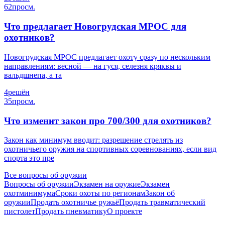
62
просм.
Что предлагает Новогрудская МРОС для
охотников?
Новогрудская МРОС предлагает охоту сразу по нескольким
направлениям: весной — на гуся, селезня кряквы и
вальдшнепа, а та
4
решён
35
просм.
Что изменит закон про 700/300 для охотников?
Закон как минимум вводит: разрешение стрелять из
охотничьего оружия на спортивных соревнованиях, если вид
спорта это пре
Все вопросы об оружии
Вопросы об оружии
Экзамен на оружие
Экзамен
охотминимума
Сроки охоты по регионам
Закон об
оружии
Продать охотничье ружьё
Продать травматический
пистолет
Продать пневматику
О проекте