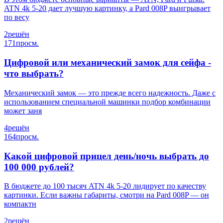
ATN 4k 5-20 дает лучшую картинку, а Pard 008P выигрывает
по весу
2
решён
171
просм.
Цифровой или механический замок для сейфа -
что выбрать?
Механический замок — это прежде всего надежность. Даже с
использованием специальной машинки подбор комбинации
может заня
4
решён
164
просм.
Какой цифровой прицел день/ночь выбрать до
100 000 рублей?
В бюджете до 100 тысяч ATN 4k 5-20 лидирует по качеству
картинки. Если важны габариты, смотри на Pard 008P — он
компактн
2
решён