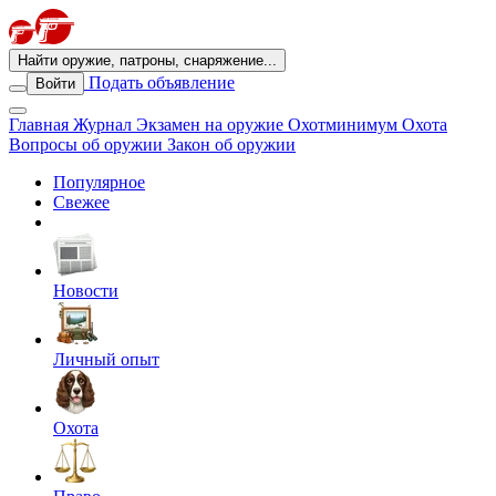
Найти оружие, патроны, снаряжение...
Подать объявление
Войти
Главная
Журнал
Экзамен на оружие
Охотминимум
Охота
Вопросы об оружии
Закон об оружии
Популярное
Свежее
Новости
Личный опыт
Охота