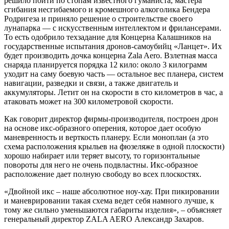
решило пойти по стопам известного гуманиста, мастера
сгибания несгибаемого и кромешного алкоголика Бендера
Родригеза и приняло решение о строительстве своего
лунапарка — с искусственным интеллектом и фрилансерами.
То есть одобрило техзадание для Концерна Калашников на
государственные испытания дронов-самоубийц «Ланцет». Их
будет производить дочка концерна Zala Aero. Взлетная масса
снаряда планируется порядка 12 кило: около 3 килограмм
уходит на саму боевую часть — остальное вес планера, систем
навигации, разведки и связи, а также двигатель и
аккумуляторы. Летит он на скорости в сто километров в час, а
атаковать может на 300 километровой скорости.
Как говорит директор фирмы-производителя, построен дрон
на основе икс-образного оперения, которое дает особую
маневренность и верткость планеру. Если моноплан (а это
схема расположения крыльев на фюзеляже в одной плоскости)
хорошо набирает или теряет высоту, то горизонтальные
повороты для него не очень подвластны. Икс-образное
расположение дает полную свободу во всех плоскостях.
«Двойной икс – наше абсолютное ноу-хау. При пикировании
и маневрировании такая схема ведет себя намного лучше, к
тому же сильно уменьшаются габариты изделия», – объясняет
генеральный директор ZALA AERO Александр Захаров.