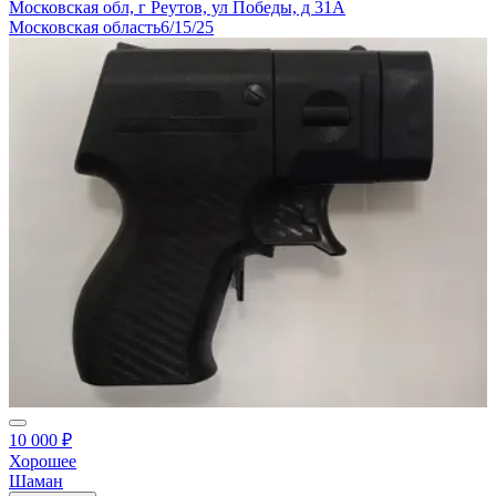
Московская обл, г Реутов, ул Победы, д 31А
Московская область
6/15/25
10 000 ₽
Хорошее
Шаман