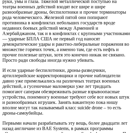
руки, умы и глаза. Тяжелой металлической поступью на
театры военных действий входят все шире и шире
разнообразные дроны, беспилотники и прочие терминаторы
рода человеческого. Железной пятой они попирают
противника в конфликтах небольших государств вроде
недавних боевых действий между Арменией и
Азербайджаном, так и в конфликтах с крупными участниками
— ударные БПЛА США не первый год наносят
демократические удары и ракетно-либеральные поражения во
множестве горячих точек, а именно там, где есть нефть и
прочие полезные штуки, хотя это конечно никак не связано.
Просто ради свободы иногда нужно убивать.
И если ударные беспилотники, дроны-разведчики,
артиллерийские корректировщики и прочие наблюдатели
давно уже примелькались на различных театрах военных
действий, а гусеничные маломерки уже лет тридцать
помогают саперам обезвреживать разные взрывоопасные
устройства, понемногу военные требуют себе все новых штук
и разнообразных игрушек. Занять вакантную пока нишу
вполне могут так называемый класс suicide drone – то есть
дроны-самоубийцы.
Первыми начали разрабатывать эту вещь, более двадцати лет
назад англичане из BAE Systems, в рамках программы