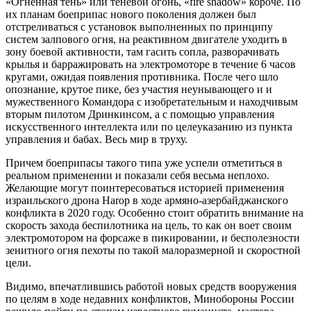
«Огненная тень» или теневой огонь, «fire shadow» короче. По
их планам боеприпас нового поколения должен был
отстреливаться с установок выполненных по принципу
систем залпового огня, на реактивном двигателе уходить в
зону боевой активности, там гасить сопла, разворачивать
крылья и барражировать на электромоторе в течение 6 часов
кругами, ожидая появления противника. После чего шло
опознание, крутое пике, без участия неунывающего и и
мужественного Командора с изобретательным и находчивым
вторым пилотом Дринкинсом, а с помощью управления
искусственного интеллекта или по целеуказанию из пункта
управления и бабах. Весь мир в труху.
Причем боеприпасы такого типа уже успели отметиться в
реальном применении и показали себя весьма неплохо.
Желающие могут поинтересоваться историей применения
израильского дрона Harop в ходе армяно-азербайджанского
конфликта в 2020 году. Особенно стоит обратить внимание на
скорость захода беспилотника на цель, то как он воет своим
электромотором на форсаже в пикировании, и бесполезности
зенитного огня пехоты по такой малоразмерной и скоростной
цели.
Видимо, впечатлившись работой новых средств вооружения
по целям в ходе недавних конфликтов, Минобороны России