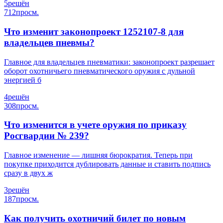
5
решён
712
просм.
Что изменит законопроект 1252107-8 для
владельцев пневмы?
Главное для владельцев пневматики: законопроект разрешает
оборот охотничьего пневматического оружия с дульной
энергией б
4
решён
308
просм.
Что изменится в учете оружия по приказу
Росгвардии № 239?
Главное изменение — лишняя бюрократия. Теперь при
покупке приходится дублировать данные и ставить подпись
сразу в двух ж
3
решён
187
просм.
Как получить охотничий билет по новым