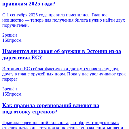
правилам 2025 года?
С 1 сентября 2025 года правила изменились. Главное
новшество — теперь для получения билета нужно найти двух
поручителей,
2
решён
160
просм.
Изменится ли закон об оружии в Эстонии из-за
директивы ЕС?
Эстония и ЕС сейчас фактически движутся навстречу друг
другу в плане оружейных норм. Пока у нас увеличивают срок
перерег
3
решён
155
просм.
Как правила соревнований влияют на
подготовку стрелков?
Правила соревнований сильно задают формат подготовки:
стрелок натаскивается под конкретные упражнения, мишени,