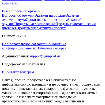
время и к
Все вопросы об оружии
Вопросы об оружии
Экзамен на оружие
Экзамен
охотминимума
Сроки охоты по регионам
Закон об
оружии
Продать охотничье ружьё
Продать травматический
пистолет
Продать пневматику
О проекте
Ганпост © 2026
Пользовательское соглашение
Политика
конфиденциальности
Публичная оферта
Администрация:
support@gunpost.ru
Поддержка:
написать в чат
ВКонтакте
Телеграм
Сайт gunpost.ru предоставляет исключительно
информационную площадку и не осуществляет продажу или
покупку представленных товаров; не функционирует как
магазин; не является стороной либо гарантом заключаемых
сделок; не извлекает материальной выгоды из
правоотношений возникающих между частными и