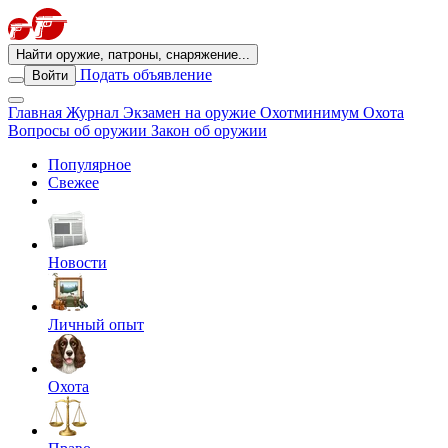
Найти оружие, патроны, снаряжение...
Подать объявление
Войти
Главная
Журнал
Экзамен на оружие
Охотминимум
Охота
Вопросы об оружии
Закон об оружии
Популярное
Свежее
Новости
Личный опыт
Охота