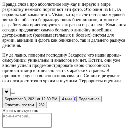
Правда слова про абсолютное ноу-хау и первую в мире
разработку немного портят вот эти фото. Это один из БПЛА
израильской компании UVision, которая считается восходящей
звездой в области барражирующих боеприпасов, и многие
разработчики ориентируются как раз на израильтян. Компания
сегодня предлагает самую большую линейку новейших
двухрежимных (разведывательных и боевых) систем для
армии, авиации и флота как ближнего, так и дальнего радиуса
действия.
Ну да ладно, поверим господину Захарову, что наши дроны-
самоубийцы уникальны и аналогов им нет. Кстати, они уже
вполне успели продемонстрировать свою способность
приносить мир в отдельно взятых арабских странах. В
прошлом году его вовсю использовали в Сирии и результат
оказался достаточно ярким и шумным. Террористы оценили.
❤️
0
September 3, 2021 at 12:30 PM
4 мин
Поделиться
Ответить постом
282
Начать дискуссию