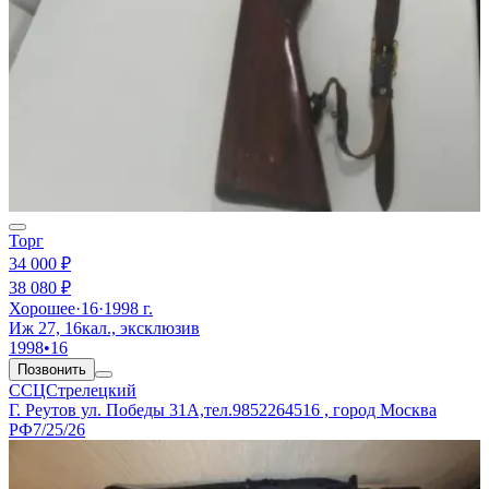
Торг
34 000 ₽
38 080 ₽
Хорошее
·
16
·
1998 г.
Иж 27, 16кал., эксклюзив
1998
•
16
Позвонить
ССЦСтрелецкий
Г. Реутов ул. Победы 31А,тел.9852264516 , город Москва
РФ
7/25/26