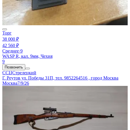
Торг
38 000 ₽
42 560 ₽
Среднее
·
9
WASP R, кал. 9мм, Чехия
9
Позвонить
ССЦСтрелецкий
Г. Реутов ул. Победы 31П, тел. 9852264516 , город Москва
Москва
7/9/26