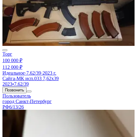
Торг
100 000 ₽
112 000 ₽
Идеальное
·
7.62/39
·
2023 г.
Сайга-МК исп.033 7,62х39
2023
•
7.62/39
Позвонить
Пользователь
город Санкт-Петербург
РФ
6/13/26