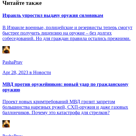
Читайте также
Израиль упростил выдачу оружия силовикам
В Израиле военные, полицейские и резервисты теперь смогут
быстрее получить лицензию на оружие – без долгих
собеседований. Но для граждан правила остались прежними.
PashaPrav
Apr 28, 2023
в Новости
МВД против оружейников: новый удар по гражданскому
оружию
Проект новых кримтребований МВД грозит запретом
большинства нарезных ружей, СХП-оружия и даже газовых
баллончиков. Почему это катастрофа для стрелков?