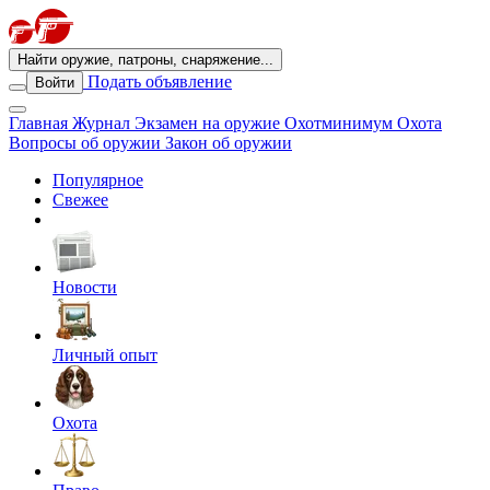
Найти оружие, патроны, снаряжение...
Подать объявление
Войти
Главная
Журнал
Экзамен на оружие
Охотминимум
Охота
Вопросы об оружии
Закон об оружии
Популярное
Свежее
Новости
Личный опыт
Охота