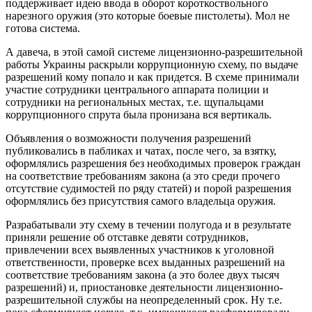
поддерживает идею ввода в оборот короткоствольного
нарезного оружия (это которые боевые пистолеты). Мол не
готова система.
А давеча, в этой самой системе лицензионно-разрешительной
работы Украины раскрыли коррупционную схему, по выдаче
разрешений кому попало и как придется. В схеме принимали
участие сотрудники центрального аппарата полиции и
сотрудники на региональных местах, т.е. щупальцами
коррупционного спрута была пронизана вся вертикаль.
Объявления о возможности получения разрешений
публиковались в пабликах и чатах, после чего, за взятку,
оформлялись разрешения без необходимых проверок граждан
на соответствие требованиям закона (а это среди прочего
отсутствие судимостей по ряду статей) и порой разрешения
оформлялись без присутствия самого владельца оружия.
Разрабатывали эту схему в течении полугода и в результате
приняли решение об отставке девяти сотрудников,
привлечении всех выявленных участников к уголовной
ответственности, проверке всех выданных разрешений на
соответствие требованиям закона (а это более двух тысяч
разрешений) и, приостановке деятельности лицензионно-
разрешительной службы на неопределенный срок. Ну т.е.