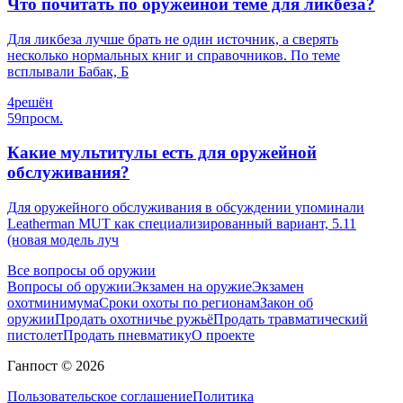
Что почитать по оружейной теме для ликбеза?
Для ликбеза лучше брать не один источник, а сверять
несколько нормальных книг и справочников. По теме
всплывали Бабак, Б
4
решён
59
просм.
Какие мультитулы есть для оружейной
обслуживания?
Для оружейного обслуживания в обсуждении упоминали
Leatherman MUT как специализированный вариант, 5.11
(новая модель луч
Все вопросы об оружии
Вопросы об оружии
Экзамен на оружие
Экзамен
охотминимума
Сроки охоты по регионам
Закон об
оружии
Продать охотничье ружьё
Продать травматический
пистолет
Продать пневматику
О проекте
Ганпост © 2026
Пользовательское соглашение
Политика