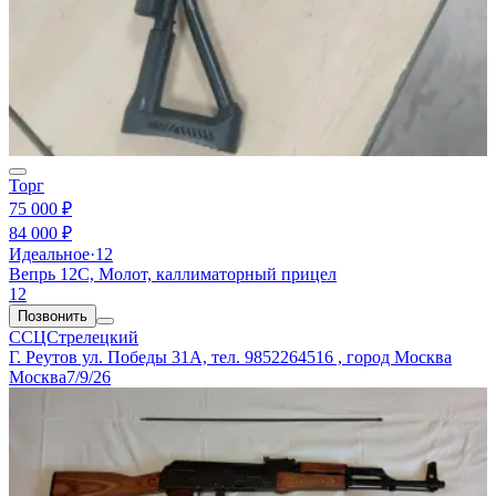
Торг
75 000 ₽
84 000 ₽
Идеальное
·
12
Вепрь 12С, Молот, каллиматорный прицел
12
Позвонить
ССЦСтрелецкий
Г. Реутов ул. Победы 31А, тел. 9852264516 , город Москва
Москва
7/9/26