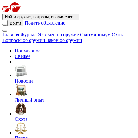
Найти оружие, патроны, снаряжение...
Подать объявление
Войти
Главная
Журнал
Экзамен на оружие
Охотминимум
Охота
Вопросы об оружии
Закон об оружии
Популярное
Свежее
Новости
Личный опыт
Охота