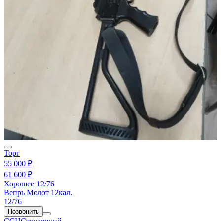
Торг
55 000 ₽
61 600 ₽
Хорошее
·
12/76
Вепрь Молот 12кал.
12/76
Позвонить
ССЦСтрелецкий