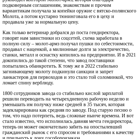
подковерным соглашениям, знакомствам и прочим
вариантикам получала за копейки оружие с вятско-полянского
Молота, а потом кустарно тюнинговала его в цеху и
продавала уже за нормальную цену.
Как только ветеринар добрался до поста гендиректора,
говорят нам завистники из соцсетей, схема заработала в
полную силу – молот-армз получал пушки по себестоимости,
продавал с наценкой, а милионные долги за электричество,
станки, металл и оснастку копились на предприятии. И в 2021
докопились до такой степени, что завод поставщики
попытались обанкротить. К тому же в 2022 стабильно
загнивающему молоту подкинули санкции и запрет
ланкастеров для первоходов и это стало той соломинкой, что
ломает спину верблюду.
1800 сотрудников завода со стабильно кислой зарплатой
решили переводить на четырехдневную рабочую неделю и
уменьшать им получку ниже средней в 35 тысяч, которая
задекларирована как средняя по заводу. Под старую песню о
том, что надо потерпеть, ведь сложные нынче времена. И вот
стало известно, что исполнилась давняя мечта гендиректора,
теперь он может окончательно забить на опостылевший
гражданский рынок с его спросом и требованиями к качеству
и прильнуть к лону гособоронзаказа.