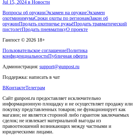
Jul 15, 2024
в Новости
Вопросы об оружии
Экзамен на оружие
Экзамен
охотминимума
Сроки охоты по регионам
Закон об
оружии
Продать охотничье ружьё
Продать травматический
пистолет
Продать пневматику
О проекте
Ганпост © 2026
18+
Пользовательское соглашение
Политика
конфиденциальности
Публичная оферта
Администрация:
support@gunpost.ru
Поддержка:
написать в чат
ВКонтакте
Телеграм
Сайт gunpost.ru предоставляет исключительно
информационную площадку и не осуществляет продажу или
покупку представленных товаров; не функционирует как
магазин; не является стороной либо гарантом заключаемых
сделок; не извлекает материальной выгоды из
правоотношений возникающих между частными и
юридическими лицами.