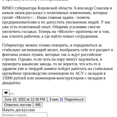
ВРИО губернатора Кировской области Александр Соколов в
начале июня рассказал о позитивных изменениях, которые
грозят «Молоту»: - Наша главная задача - помочь
предпринимателям и не допустить увольнения людей. У нас
уже есть позитивный опыт. Общими усилиями смогли
увеличить госзаказ. Теперь на «Молоте» проблема не в том,
как платить рабочим, а где найти новых сотрудников.
Губернатору можно только поверить, и порадоваться за
стабильно загнивающий молот, вообразить себе его расцвет и
фонтаны новых пушек, которые так и ждут российские
стрелки. Однако, если хоть на пару минут задуматься, и
проверить вакансии завода, то не верится, что кто-то в
здравом уме и твердой памяти пойдет работать на стабильное
оружейное производство инженером по АСУ с окладом в
15000 рублей или инженером-конструктором с окладом в
двадцатку.
❤️
0
June 10, 2022 at 12:30 PM
3 мин
Поделиться
Ответить постом
495
Начать дискуссию