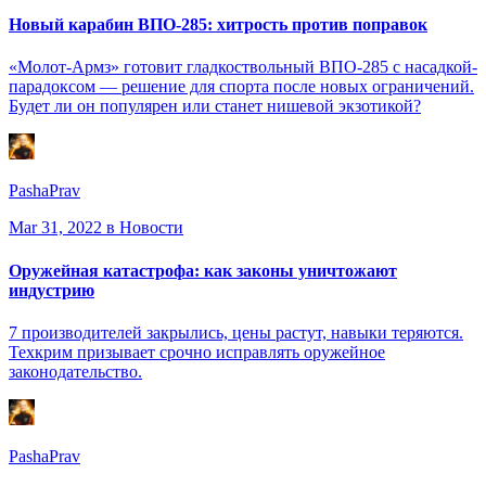
Новый карабин ВПО-285: хитрость против поправок
«Молот-Армз» готовит гладкоствольный ВПО-285 с насадкой-
парадоксом — решение для спорта после новых ограничений.
Будет ли он популярен или станет нишевой экзотикой?
PashaPrav
Mar 31, 2022
в Новости
Оружейная катастрофа: как законы уничтожают
индустрию
7 производителей закрылись, цены растут, навыки теряются.
Техкрим призывает срочно исправлять оружейное
законодательство.
PashaPrav