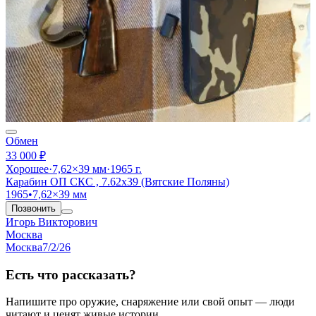
Обмен
33 000 ₽
Хорошее
·
7,62×39 мм
·
1965 г.
Карабин ОП СКС , 7.62х39 (Вятские Поляны)
1965
•
7,62×39 мм
Позвонить
Игорь Викторович
Москва
Москва
7/2/26
Есть что рассказать?
Напишите про оружие, снаряжение или свой опыт — люди
читают и ценят живые истории.