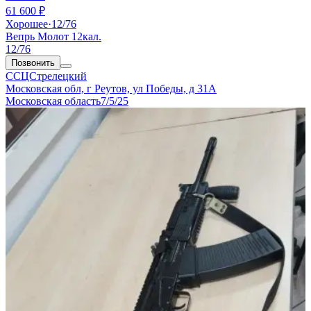
61 600 ₽
Хорошее
·
12/76
Вепрь Молот 12кал.
12/76
Позвонить
ССЦСтрелецкий
Московская обл, г Реутов, ул Победы, д 31А
Московская область
7/5/25