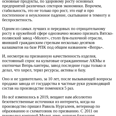
основные продукты, по здоровому росту основных
предприятий различных секторов экономики. Впрочем,
стабильность, это не только про рост, это ещё и про
постепенное и неуклонное падение, скатывание в темноту и
беспросветность.
Одним из самых лучших и передовых по отрицательному
росту в оружейной сфере однозначно можно признать Вятско-
полянский завод «Молот», столп бум-палочной отрасли,
явивший гражданским стрелкам несколько десятков
калашматов на базе РПК под общим названием «Вепрь».
И, несмотря на признанную качественность изделия,
постоянный спрос на культовые огражданенные АКМы и
охотничьи Вепрь-хантеры, завод последние годы только и
делал, что хирел, терял ресурсы, активы и базу.
Оно и не удивительно, за 10 лет, после вызывающей вопросы
продажи завода от государства в частные руки руководящий
состав на производстве поменялся 5 раз.
Но всё изменилось в 2019, вещают нам абсолютно
безответственные источники из интернета, когда на
производство пришел Равиль Нургалеев, ветеринар по
образованию и схематозник по призванию. С 2011 он
руководил конторой Молот-армз, которая благодаря