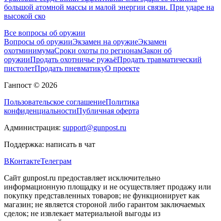
большой атомной массы и малой энергии связи. При ударе на
высокой ско
Все вопросы об оружии
Вопросы об оружии
Экзамен на оружие
Экзамен
охотминимума
Сроки охоты по регионам
Закон об
оружии
Продать охотничье ружьё
Продать травматический
пистолет
Продать пневматику
О проекте
Ганпост © 2026
Пользовательское соглашение
Политика
конфиденциальности
Публичная оферта
Администрация:
support@gunpost.ru
Поддержка:
написать в чат
ВКонтакте
Телеграм
Сайт gunpost.ru предоставляет исключительно
информационную площадку и не осуществляет продажу или
покупку представленных товаров; не функционирует как
магазин; не является стороной либо гарантом заключаемых
сделок; не извлекает материальной выгоды из