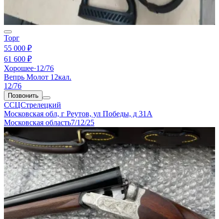
Торг
55 000 ₽
61 600 ₽
Хорошее
·
12/76
Вепрь Молот 12кал.
12/76
Позвонить
ССЦСтрелецкий
Московская обл, г Реутов, ул Победы, д 31А
Московская область
7/12/25