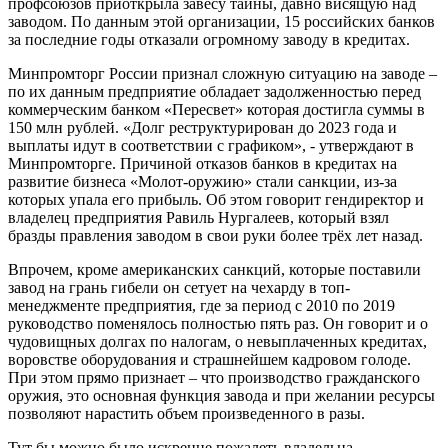
профсоюзов приоткрыла завесу тайны, давно висящую над
заводом. По данным этой организации, 15 российских банков
за последние годы отказали огромному заводу в кредитах.
Минпромторг России признал сложную ситуацию на заводе –
по их данным предприятие обладает задолженностью перед
коммерческим банком «Пересвет» которая достигла суммы в
150 млн рублей. «Долг реструктурирован до 2023 года и
выплаты идут в соответствии с графиком», - утверждают в
Минпромторге. Причиной отказов банков в кредитах на
развитие бизнеса «Молот-оружию» стали санкции, из-за
которых упала его прибыль. Об этом говорит гендиректор и
владелец предприятия Равиль Нургалеев, который взял
бразды правления заводом в свои руки более трёх лет назад.
Впрочем, кроме американских санкций, которые поставили
завод на грань гибели он сетует на чехарду в топ-
менеджменте предприятия, где за период с 2010 по 2019
руководство поменялось полностью пять раз. Он говорит и о
чудовищных долгах по налогам, о невыплаченных кредитах,
воровстве оборудования и страшнейшем кадровом голоде.
При этом прямо признает – что производство гражданского
оружия, это основная функция завода и при желании ресурсы
позволяют нарастить объем произведенного в разы.
Тут бы можно было искренне пожалеть владельца