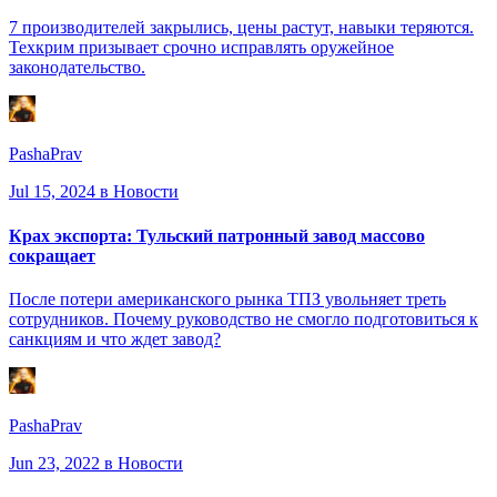
7 производителей закрылись, цены растут, навыки теряются.
Техкрим призывает срочно исправлять оружейное
законодательство.
PashaPrav
Jul 15, 2024
в Новости
Крах экспорта: Тульский патронный завод массово
сокращает
После потери американского рынка ТПЗ увольняет треть
сотрудников. Почему руководство не смогло подготовиться к
санкциям и что ждет завод?
PashaPrav
Jun 23, 2022
в Новости