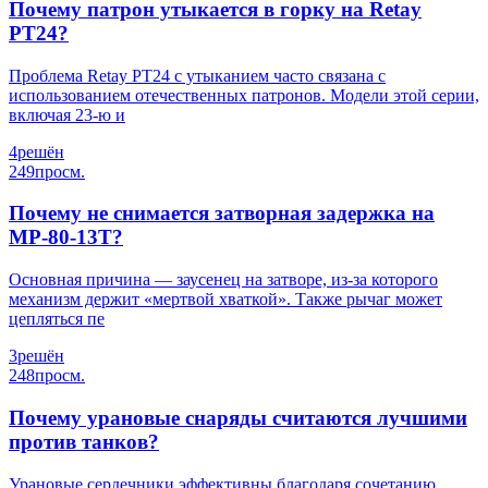
Почему патрон утыкается в горку на Retay
PT24?
Проблема Retay PT24 с утыканием часто связана с
использованием отечественных патронов. Модели этой серии,
включая 23-ю и
4
решён
249
просм.
Почему не снимается затворная задержка на
МР-80-13Т?
Основная причина — заусенец на затворе, из-за которого
механизм держит «мертвой хваткой». Также рычаг может
цепляться пе
3
решён
248
просм.
Почему урановые снаряды считаются лучшими
против танков?
Урановые сердечники эффективны благодаря сочетанию