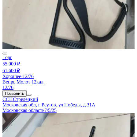
Торг
55 000 ₽
61 600 ₽
Хорошее
·
12/76
Вепрь Молот 12кал.
12/76
Позвонить
ССЦСтрелецкий
Московская обл, г Реутов, ул Победы, д 31А
Московская область
7/5/25