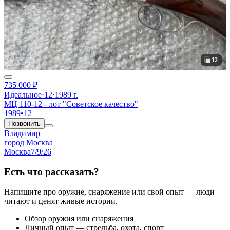
12
735 000 ₽
Идеальное
·
12
·
1989 г.
МЦ 110-12 - лот "Советское качество"
1989
•
12
Позвонить
Владимир
город Москва
Москва
7/9/26
Есть что рассказать?
Напишите про оружие, снаряжение или свой опыт — люди
читают и ценят живые истории.
Обзор оружия или снаряжения
Личный опыт — стрельба, охота, спорт