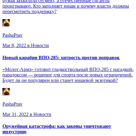
ружья захватили сегмент, а отечественные гиганты
проигрывают. Кто заполняет ниши и почему власти должны
пересмотреть поддержку?
PashaPrav
Mar 8, 2022
в Новости
Новый карабин ВПО-285: хитрость против поправок
«Молот-Армз» готовит гладкоствольный ВПО-285 с насадкой-
парадоксом — решение для спорта после новых ограничений.
Будет ли он популярен или станет нишевой экзотикой?
PashaPrav
Mar 31, 2022
в Новости
Оружейная катастрофа: как законы уничтожают
индустрию