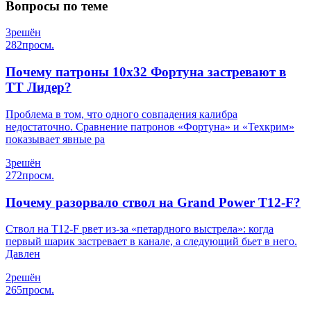
Вопросы по теме
3
решён
282
просм.
Почему патроны 10х32 Фортуна застревают в
ТТ Лидер?
Проблема в том, что одного совпадения калибра
недостаточно. Сравнение патронов «Фортуна» и «Техкрим»
показывает явные ра
3
решён
272
просм.
Почему разорвало ствол на Grand Power T12-F?
Ствол на T12-F рвет из-за «петардного выстрела»: когда
первый шарик застревает в канале, а следующий бьет в него.
Давлен
2
решён
265
просм.