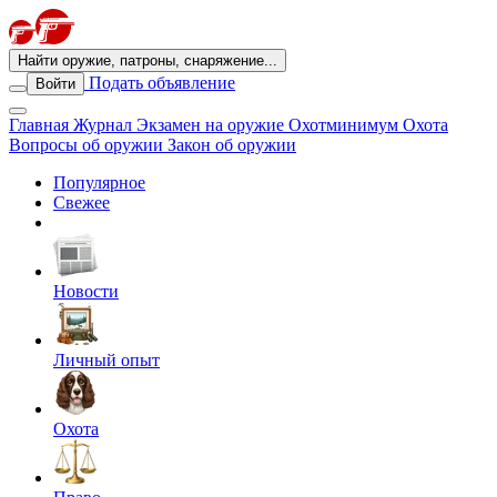
Найти оружие, патроны, снаряжение...
Подать объявление
Войти
Главная
Журнал
Экзамен на оружие
Охотминимум
Охота
Вопросы об оружии
Закон об оружии
Популярное
Свежее
Новости
Личный опыт
Охота