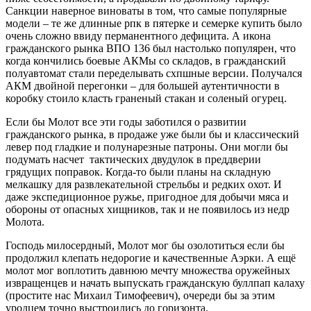
Санкции наверное виноваты в том, что самые популярные
модели – те же длинные рпк в пятерке и семерке купить было
очень сложно ввиду перманентного дефицита. А икона
гражданского рынка ВПО 136 был настолько популярен, что
когда кончились боевые АКМы со складов, в гражданский
полуавтомат стали переделывать схпшные версии. Получался
АКМ двойной перегонки – для большей аутентичности в
коробку стоило класть граненый стакан и соленый огурец.
Если бы Молот все эти годы заботился о развитии
гражданского рынка, в продаже уже были бы и классический
левер под гладкие и полунарезные патроны. Они могли бы
подумать насчет тактических двудулок в преддверии
грядущих поправок. Когда-то были планы на складную
мелкашку для развлекательной стрельбы и редких охот. И
даже экспедиционное ружье, пригодное для добычи мяса и
обороны от опасных хищников, так и не появилось из недр
Молота.
Господь милосердный, Молот мог бы озолотиться если бы
продолжил клепать недорогие и качественные Аэрки. А ещё
молот мог воплотить давнюю мечту множества оружейных
извращенцев и начать выпускать гражданскую буллпап калаху
(простите нас Михаил Тимофеевич), очереди бы за этим
уродцем точно выстроились до горизонта.