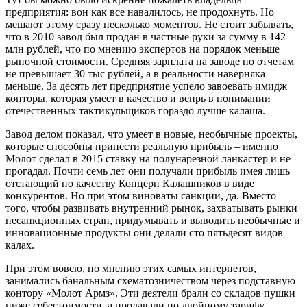
предприятия: вон как все навалилось, не продохнуть. Но
мешают этому сразу несколько моментов. Не стоит забывать,
что в 2010 завод был продан в частные руки за сумму в 142
млн рублей, что по мнению экспертов на порядок меньше
рыночной стоимости. Средняя зарплата на заводе по отчетам
не превышает 30 тыс рублей, а в реальности наверняка
меньше. За десять лет предприятие успело завоевать имидж
конторы, которая умеет в качество и вепрь в понимании
отечественных тактикульщиков гораздо лучше калаша.
Завод делом показал, что умеет в новые, необычные проекты,
которые способны принести реальную прибыль – именно
Молот сделал в 2015 ставку на полунарезной ланкастер и не
прогадал. Почти семь лет они получали прибыль имея лишь
отстающий по качеству Концерн Калашников в виде
конкурентов. Но при этом виноваты санкции, да. Вместо
того, чтобы развивать внутренний рынок, захватывать рынки
несанкционных стран, придумывать и выводить необычные и
инновационные продукты они делали сто пятьдесят видов
калах.
При этом вовсю, по мнению этих самых интернетов,
занимались банальным схематозничеством через подставную
контору «Молот Армз». Эти деятели брали со складов пушки
ниже себестоимости, а продавали по двойному тарифу.