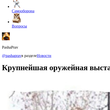
Самооборона
Вопросы
PashaPrav
@pashaprav
в разделе
Новости
Крупнейшая оружейная выстав