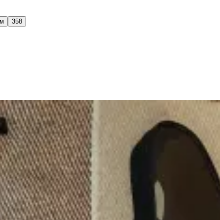
ом
358