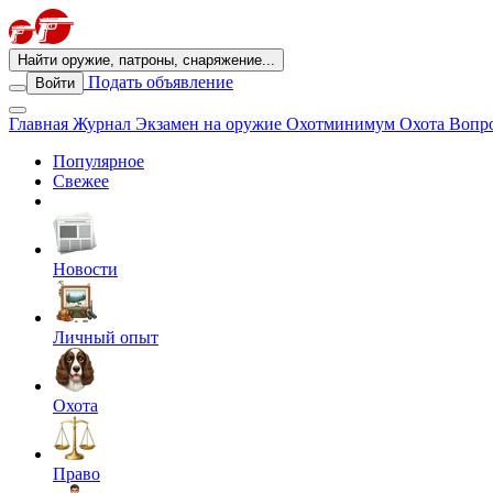
Найти оружие, патроны, снаряжение...
Подать объявление
Войти
Главная
Журнал
Экзамен на оружие
Охотминимум
Охота
Вопро
Популярное
Свежее
Новости
Личный опыт
Охота
Право