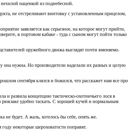
 нехилой наценкой из поднебесной.
дукта, не отстреливают винтовку с установленным прицелом,
роприятие заявляется как серьезное, на которое могут прийти,
ерите, в портовом кабаке - туда с сыном могут пойти только
ставителей оружейного движа выглядят почти вменяемо.
му она нужна. Но производители наделали их разных и целую
рошлом сентября клялся и божился, что расскажет нам все про
а и развила концепцию тактическо-охотничьего лося в
в рюкзаке удобно таскать. С хорошей кучей и нормальным
 не будет. А жаль, хотелось бы себе, опять же.
 году некоторые шероховатости поправят.