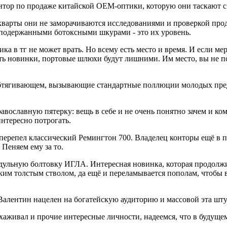
онтор по продаже китайской ОЕМ-оптики, которую они таскают с
 кварты они не заморачиваются исследованиями и проверкой про
 подержанными ботоксными шкурами - это их уровень.
ика в тг не может врать. Но всему есть место и время. И если ме
ь новинки, портовые шлюхи будут лишними. Им место, вы не пов
обтягивающем, вызывающие стандартные поллюции молодых пред
вославную пятерку: вещь в себе и не очень понятно зачем и ко
интересно потрогать.
перепел классический Ремингтон 700. Владелец конторы ещё в п
 Пеняем ему за то.
льную болтовку ИГЛА. Интересная новинка, которая продолжил
ким толстым стволом, да ещё и переламывается пополам, чтобы 
 Валентин нацелен на богатейскую аудиторию и массовой эта штука
аживал и прочие интересные личности, надеемся, что в будущем