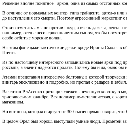
Решение вполне понятное - аркон, одна из самых отстойных к
В отличие от нормальных контор, типа трайдента, артел-в или
до наступления его смерти. Поэтому агрессивный маркетинг с
Стоит отметить - мы не против шкур, а очень даже за, лента чат
например, отец с несовершеннолетним сыном, чтобы посмотрет
особо отбитые морские волки.
На этом фоне даже тактические девки вроде Ирины Смолы в 
Почти.
Из по-настоящему интересного запомнились новые арки под пра
россыпь, а значит надеются продать. Почему бы и да, было бы 
Атаман представил интересную болтовку, в которой творчески 
винтарь эксклюзивно и подробно, но пропал с радаров и забыл.
Валентин ВлАсенко притащил свежевыпеченную короткую моду
триставосьмом калибре. Вся полимерно-металлическая, с корот
магазином.
Но вот цена, которая стартует от 300 тысяч прямо говорит, что
В целом Орел был хорош, выступали умные люди, Прометей зах