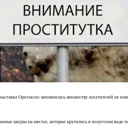
выставка Орелэкспо запомнилась множеству посетителей не но
канные шкуры на шестах, которые крутились в полуголом виде п