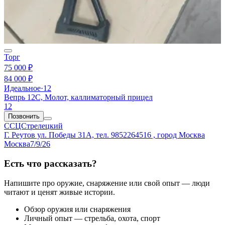
Торг
75 000 ₽
84 000 ₽
Идеальное
·
12
Вепрь 12С, Молот, каллиматорный прицел
12
Позвонить
ССЦСтрелецкий
Г. Реутов ул. Победы 31А, тел. 9852264516 , город Москва
Москва
7/9/26
Есть что рассказать?
Напишите про оружие, снаряжение или свой опыт — люди
читают и ценят живые истории.
Обзор оружия или снаряжения
Личный опыт — стрельба, охота, спорт