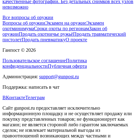
качественные фотографии. Без детальных снимков всех узлов
невозможно
Все вопросы об оружии
Вопросы об оружии
Экзамен на оружие
Экзамен
охотминимума
Сроки охоты по регионам
Закон об
оружии
Продать охотничье ружьё
Продать травматический
пистолет
Продать пневматику
О проекте
Ганпост © 2026
Пользовательское соглашение
Политика
конфиденциальности
Публичная оферта
Администрация:
support@gunpost.ru
Поддержка:
написать в чат
ВКонтакте
Телеграм
Сайт gunpost.ru предоставляет исключительно
информационную площадку и не осуществляет продажу или
покупку представленных товаров; не функционирует как
магазин; не является стороной либо гарантом заключаемых
сделок; не извлекает материальной выгоды из
правоотношений возникающих между частными и