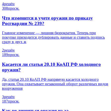
4
решён
308
просм.
Что изменится в учете оружия по приказу
Росгвардии № 239?
Главное изменение — лишняя бюрократия. Теперь при
покупке приходится дублировать данные и ставить подпись
сразу в двух ж
2
решён
189
просм.
Касается ли статья 20.10 КоАП РФ холодного
оружия?
Да, статья 20.10 КоАП РФ напрямую касается холодного
оружия. Она охватывает незаконный оборот различных видов
вооружения
3
решён
187
просм.
Как не лишиться оружия из-за