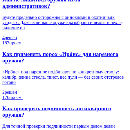
административок?
Будьте предельно осторожны с биноклями в охотничьих
угодьях. Даже если ваше оружие разобрано и лежит в чехле,
наличие оп
4
решён
187
просм.
Как применять порох «Ирбис» для нарезного
оружия?
«Ирбис» под нарезное подбирают по конкретному стволу:
калибр, длина ствола, твист, вес пули — без своих отстрелов
готово
2
решён
176
просм.
Как проверить подлинность антикварного
оружия?
Для точной проверки подлинности первым делом делай