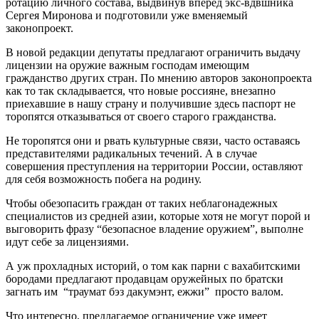
ротацию личного состава, выдвинув вперед экс-вдвшника
Сергея Миронова и подготовили уже вменяемый
законопроект.
В новой редакции депутаты предлагают ограничить выдачу
лицензии на оружие важным господам имеющим
гражданство других стран. По мнению авторов законопроекта
как то так складывается, что новые россияне, внезапно
приехавшие в нашу страну и получившие здесь паспорт не
торопятся отказываться от своего старого гражданства.
Не торопятся они и рвать культурные связи, часто оставаясь
представителями радикальных течений. А в случае
совершения преступления на территории России, оставляют
для себя возможность побега на родину.
Чтобы обезопасить граждан от таких неблагонадежных
специалистов из средней азии, которые хотя не могут порой и
выговорить фразу “безопасное владение оружием”, выполне
идут себе за лицензиями.
А уж прохладных историй, о том как парни с вахабитскими
бородами предлагают продавцам оружейных по братски
загнать им “траумат бэз дакумэнт, ежжи” просто валом.
Что интересно, предлагаемое ограничение уже имеет