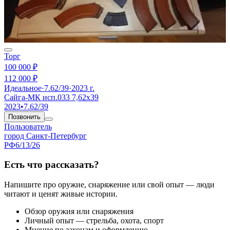
Торг
100 000 ₽
112 000 ₽
Идеальное
·
7.62/39
·
2023 г.
Сайга-МК исп.033 7,62х39
2023
•
7.62/39
Позвонить
Пользователь
город Санкт-Петербург
РФ
6/13/26
Есть что рассказать?
Напишите про оружие, снаряжение или свой опыт — люди
читают и ценят живые истории.
Обзор оружия или снаряжения
Личный опыт — стрельба, охота, спорт
Мнение по законам и оформлению