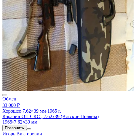
Обмен
33 000 ₽
Хорошее
·
7,62×39 мм
·
1965 г.
Карабин ОП СКС , 7.62х39 (Вятские Поляны)
1965
•
7,62×39 мм
Позвонить
Игорь Викторович