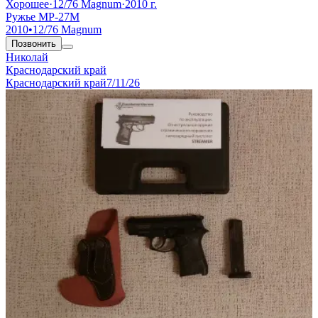
Хорошее
·
12/76 Magnum
·
2010 г.
Ружье МР-27М
2010
•
12/76 Magnum
Позвонить
Николай
Краснодарский край
Краснодарский край
7/11/26