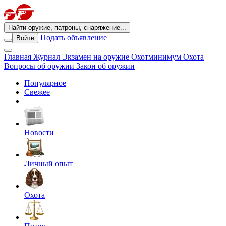
Найти оружие, патроны, снаряжение...
Подать объявление
Войти
Главная
Журнал
Экзамен на оружие
Охотминимум
Охота
Вопросы об оружии
Закон об оружии
Популярное
Свежее
Новости
Личный опыт
Охота