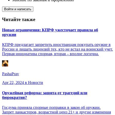
Войти и написать
Читайте также
Новые ограничения: КПРФ ужесточает правила об
оружии
КПРФ предлагает запретить иностранцам покупать оружие в
России и лишать лицензий тех, кто не встал на воинский учет.
Первая инициатива спорная, вторая – вполне логична.
PashaPrav
Apr 22, 2024
в Новости
Оружейная реформа: защита от трагедий или
бюрократия?
Госдума приняла спорные поправки в закон об оружии.
Запрет ланкастеров, возрастной ценз 21+ и другие изменения