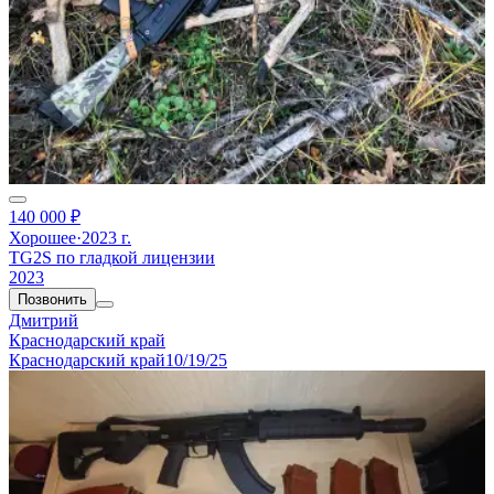
140 000 ₽
Хорошее
·
2023 г.
TG2S по гладкой лицензии
2023
Позвонить
Дмитрий
Краснодарский край
Краснодарский край
10/19/25