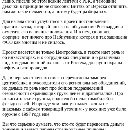
ладно, писали об этом всякие лентачи с РБК, а тамошние
девочки в принципе не способны Витязь от Вереска отличить,
нам же такое невместно, а потому будет разбираться.
Для начала стоит углубиться в проект постановления
правительства, который внесла на обсуждение Росгвардия и
отметить его основные положения. И в нем, сюрприз,
сюрприз, нет ничего про Набиуллину, которая и так защищена
ФСО как многим и не снилось.
Проект касается не только Центробанка, в тексте идет речь и
об инкассаторах, и о сотрудниках спецсвязи и о различных
видах ведомственной охраны - от Ростеха, до групп охраны
нефте- и газопроводов.
Да, в первых строчках списка перечислены зампред
центробанка и руководители его региональных объединений,
но дальше то речь идет про бойцов подразделений
безопасности охраняющих грузы денег и драгметаллов. Про
инкассаторские группы, водителей спецавтомобилей и
фельдъегерей. И прежде чем начнут пылать жопы не
знакомых с сабжем товарищей уточним - у всех них уже было
оружие с 1997 года ещё.
Вы что серьезно думаете, что кто-то будет перевозить деньги
тоннами и выдаст парням страйкбольные приводы?