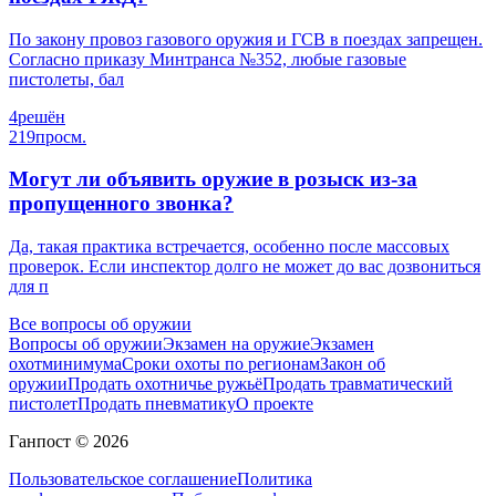
По закону провоз газового оружия и ГСВ в поездах запрещен.
Согласно приказу Минтранса №352, любые газовые
пистолеты, бал
4
решён
219
просм.
Могут ли объявить оружие в розыск из-за
пропущенного звонка?
Да, такая практика встречается, особенно после массовых
проверок. Если инспектор долго не может до вас дозвониться
для п
Все вопросы об оружии
Вопросы об оружии
Экзамен на оружие
Экзамен
охотминимума
Сроки охоты по регионам
Закон об
оружии
Продать охотничье ружьё
Продать травматический
пистолет
Продать пневматику
О проекте
Ганпост © 2026
Пользовательское соглашение
Политика