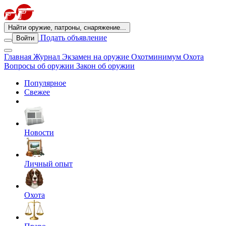
Найти оружие, патроны, снаряжение...
Подать объявление
Войти
Главная
Журнал
Экзамен на оружие
Охотминимум
Охота
Вопросы об оружии
Закон об оружии
Популярное
Свежее
Новости
Личный опыт
Охота