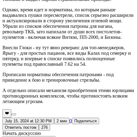
Однако, время идет и нормативы, по которым раньше
выдавались пушки пересмотрели, список серьезно расширили
и актуализировали в сторону увеличения огневой мощи.
Убрали из списков обеспечения патроны для нагана,
револьвер ТКБ, зато напихали от души всех пистолетов-
пулеметов - включая всякие Витязи, ПП-2000, и Бизоны.
Внесли Глоки - ну тут явно реверанс для топ-менеджеров,
Ярыгу - для простых пацанов, все виды Калах под семерку и
пятерку, и впервые в списке появились полноценные
пулеметы под православный 7.62 на 54.
Прописали нормативы обеспечения патронами - под
приведение к бою и тренировочные стрельбы.
А отдельно описали механизм приобретения этими юрлицами
противодронных комплексов, чтобы противостоять всяким
летающим угрозам.
❤️
0
July 15, 2024 at 12:30 PM
2 мин
Поделиться
Ответить постом
276
Начать дискуссию