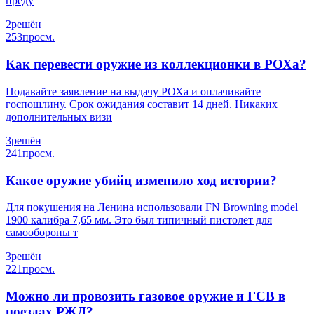
преду
2
решён
253
просм.
Как перевести оружие из коллекционки в РОХа?
Подавайте заявление на выдачу РОХа и оплачивайте
госпошлину. Срок ожидания составит 14 дней. Никаких
дополнительных визи
3
решён
241
просм.
Какое оружие убийц изменило ход истории?
Для покушения на Ленина использовали FN Browning model
1900 калибра 7,65 мм. Это был типичный пистолет для
самообороны т
3
решён
221
просм.
Можно ли провозить газовое оружие и ГСВ в
поездах РЖД?