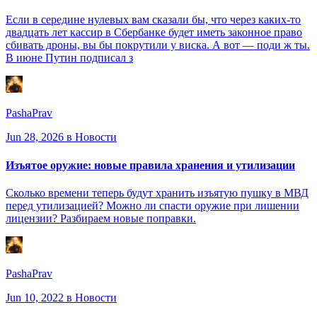
Если в середине нулевых вам сказали бы, что через каких-то
двадцать лет кассир в Сбербанке будет иметь законное право
сбивать дроны, вы бы покрутили у виска. А вот — поди ж ты.
В июне Путин подписал з
PashaPrav
Jun 28, 2026
в Новости
Изъятое оружие: новые правила хранения и утилизации
Сколько времени теперь будут хранить изъятую пушку в МВД
перед утилизацией? Можно ли спасти оружие при лишении
лицензии? Разбираем новые поправки.
PashaPrav
Jun 10, 2022
в Новости