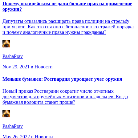
Почему полицейским не дали больше прав на применение
оружия?
Депутаты отказались расширять права полиции на стрельбу
при угрозе. Как это связано с безопасностью стражей порядка
и почему аналогичные права нужны гражданам?
PashaPrav
Nov 29, 2021
в Новости
Меньше бумажек: Росгвардия упрощает учет оружия
Новый приказ Росгвардии сократит число отчетных
документов для оружейных магазинов и владельцев. Когда
бумажная волокита станет проще?
PashaPrav
May 26, 2022
в Новости