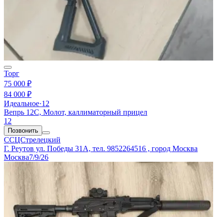
Торг
75 000 ₽
84 000 ₽
Идеальное
·
12
Вепрь 12С, Молот, каллиматорный прицел
12
Позвонить
ССЦСтрелецкий
Г. Реутов ул. Победы 31А, тел. 9852264516 , город Москва
Москва
7/9/26