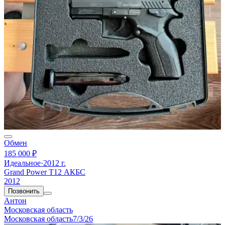
Обмен
185 000 ₽
Идеальное
·
2012 г.
Grand Power T12 АКБС
2012
Позвонить
Антон
Московская область
Московская область
7/3/26