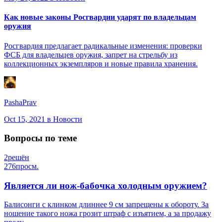
Как новые законы Росгвардии ударят по владельцам
оружия
Росгвардия предлагает радикальные изменения: проверки
ФСБ для владельцев оружия, запрет на стрельбу из
коллекционных экземпляров и новые правила хранения.
PashaPrav
Oct 15, 2021
в Новости
Вопросы по теме
2
решён
276
просм.
Является ли нож-бабочка холодным оружием?
Балисонги с клинком длиннее 9 см запрещены к обороту. За
ношение такого ножа грозит штраф с изъятием, а за продажу