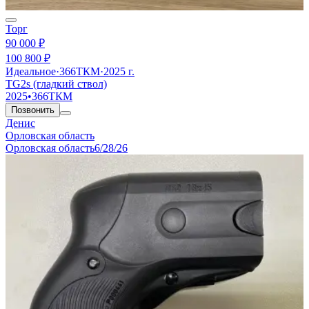
Торг
90 000 ₽
100 800 ₽
Идеальное
·
366ТКМ
·
2025 г.
TG2s (гладкий ствол)
2025
•
366ТКМ
Позвонить
Денис
Орловская область
Орловская область
6/28/26