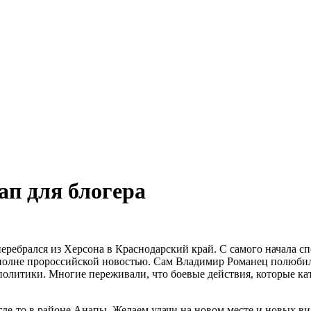
ап для блогера
брался из Херсона в Краснодарский край. С самого начала спе
о вполне пророссийской новостью. Сам Владимир Романец полюби
олитики. Многие переживали, что боевые действия, которые кати
где-то в районе Анапы. Желаем удачи на новом месте и новых ви