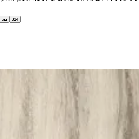
стом
314