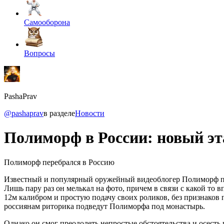
Самооборона
Вопросы
PashaPrav
@pashaprav
в разделе
Новости
Полиморф в России: новый эт
Полиморф перебрался в Россию
Известный и популярный оружейный видеоблогер Полиморф пере
Лишь пару раз он мелькал на фото, причем в связи с какой т
12м калибром и простую подачу своих роликов, без признаков п
россиянам риторика подведут Полиморфа под монастырь.
Однако он смог преодолеть непростые обстоятельства и осесть 