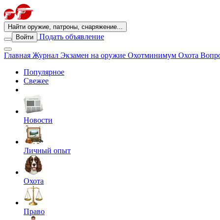
Найти оружие, патроны, снаряжение...
Подать объявление
Войти
Главная
Журнал
Экзамен на оружие
Охотминимум
Охота
Вопро
Популярное
Свежее
Новости
Личный опыт
Охота
Право