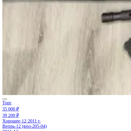
Торг
35 000 ₽
39 200 ₽
Хорошее
·
12
·
2011 г.
Вепрь-12 (впо-205-04)