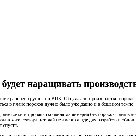
 будет наращивать производст
ание рабочей группы по ВПК. Обсуждали производство порохов.
яться в плане порохов нужно было уже давно и в бешеном темпе.
, винтовки и прочая ствольная машинерия без порохов - лишь до
данского сектора нет, чай не америка, где для разработки обнов
 спустя.
му, не утруждаясь реконструкциями, не разрабатывая новые фо