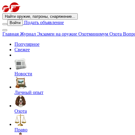
Найти оружие, патроны, снаряжение...
Подать объявление
Войти
Главная
Журнал
Экзамен на оружие
Охотминимум
Охота
Вопро
Популярное
Свежее
Новости
Личный опыт
Охота
Право