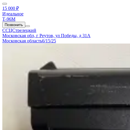
15 000 ₽
Идеальное
Т-96М
Позвонить
ССЦСтрелецкий
Московская обл, г Реутов, ул Победы, д 31А
Московская область
6/15/25