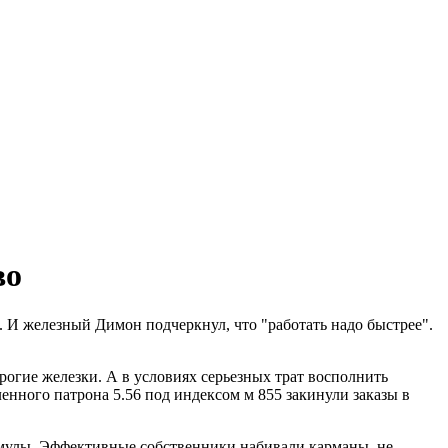
во
 И железный Димон подчеркнул, что "работать надо быстрее".
рогие железки. А в условиях серьезных трат восполнить
ленного патрона 5.56 под индексом м 855 закинули заказы в
рмулы. Эффективные собственники набивали карманы, не