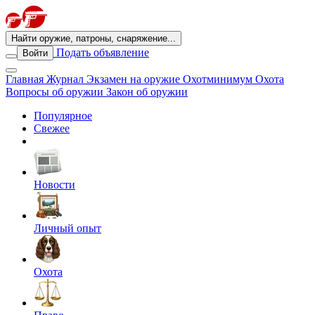
Найти оружие, патроны, снаряжение...
Подать объявление
Войти
Главная
Журнал
Экзамен на оружие
Охотминимум
Охота
Вопросы об оружии
Закон об оружии
Популярное
Свежее
Новости
Личный опыт
Охота