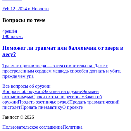
Feb 12, 2024
в Новости
Вопросы по теме
4
решён
190
просм.
Поможет ли травмат или баллончик от зверя в
лесу?
Травмат против зверя — затея сомнительная. Даже с
простреленным сердцем медведь способен догнать и убить,
прежде чем упа
Все вопросы об оружии
Вопросы об оружии
Экзамен на оружие
Экзамен
охотминимума
Сроки охоты по регионам
Закон об
оружии
Продать охотничье ружьё
Продать травматический
пистолет
Продать пневматику
О проекте
Ганпост © 2026
Пользовательское соглашение
Политика