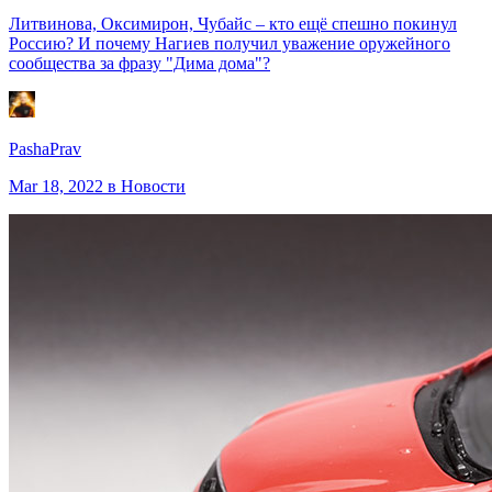
Литвинова, Оксимирон, Чубайс – кто ещё спешно покинул
Россию? И почему Нагиев получил уважение оружейного
сообщества за фразу "Дима дома"?
PashaPrav
Mar 18, 2022
в Новости