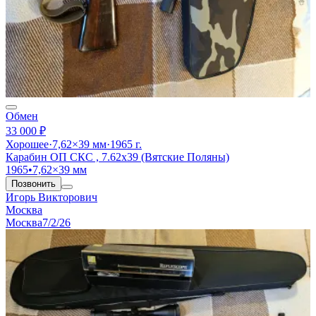
Обмен
33 000 ₽
Хорошее
·
7,62×39 мм
·
1965 г.
Карабин ОП СКС , 7.62х39 (Вятские Поляны)
1965
•
7,62×39 мм
Позвонить
Игорь Викторович
Москва
Москва
7/2/26