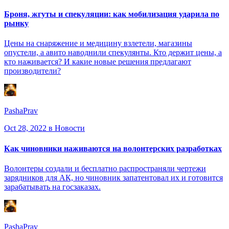
Броня, жгуты и спекуляции: как мобилизация ударила по
рынку
Цены на снаряжение и медицину взлетели, магазины
опустели, а авито наводнили спекулянты. Кто держит цены, а
кто наживается? И какие новые решения предлагают
производители?
PashaPrav
Oct 28, 2022
в Новости
Как чиновники наживаются на волонтерских разработках
Волонтеры создали и бесплатно распространяли чертежи
зарядников для АК, но чиновник запатентовал их и готовится
зарабатывать на госзаказах.
PashaPrav