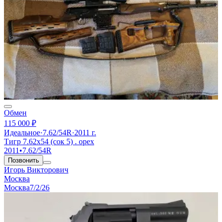
Обмен
115 000 ₽
Идеальное
·
7.62/54R
·
2011 г.
Тигр 7.62х54 (сок 5) . орех
2011
•
7.62/54R
Позвонить
Игорь Викторович
Москва
Москва
7/2/26