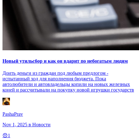
Новый утильсбор и как он вдарит по небогатым людям
Доить деньги из граждан под любым предлогом -
испытанный ход для наполнения бюджета. Пока
автолюбители и автовладельцы копили на новых железных
коней и рассчитывали на покупку новой игрушки государств
PashaPrav
Nov 1, 2025
в Новости
😞
1