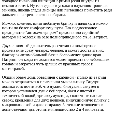
холодное пивко или шипящий Криман (если внутри ты
немного эстет). Ну или едешь в угодья и вдумчиво тропишь
зайчика, ищещь следы лисицы или пытаешься приметить ради
дальнего выстрела снежного барана.
Можно, конечно, взять любимую бричку и палатку, а можно
пойти по более комфортному пути. Так подмосковное
предприятие “автокемперпром” представило серийный
автодом на колесах на базе полноприводного УАЗа Патриот.
Двухальковный джип-отель рассчитан на комфортное
проживание сразу четырех человек и может доставить их,
благодаря автомобильной базе в более-менее дикие края.
Патриот, он когда не ломается может проехать по небольшим
говнам и забраться чуть дальше от красивых трасс и
магистралей.
Общий объем дома объединен с кабиной - прямо из-за руля
можно отправиться к плитке или умывальнику. Внутри
домика есть почти всё, что нужно: биотуалет, санузел в
котором установлен душ с бойлером, баки с чистой и
технической водой, три аккумулятора, солнечные панели
сверху, крепления для двух великов, индукционную плитку с
микроволновкой и даже стиралку. За теплые отношения в
доме отвечают два отопителя мощностью 2 и 4 киловатта.