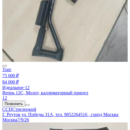
Торг
75 000 ₽
84 000 ₽
Идеальное
·
12
Вепрь 12С, Молот, каллиматорный прицел
12
Позвонить
ССЦСтрелецкий
Г. Реутов ул. Победы 31А, тел. 9852264516 , город Москва
Москва
7/9/26