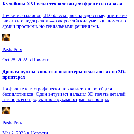
Кулибины XXI века: технологии для фронта из гаража
Печки из баллонов, 3D-обвесы для снарядов и медицинские
рюкзаки с подогревом — как российские умельцы помогают
армии простыми, но гениальными решениями.
PashaPrav
Oct 28, 2022
в Новости
Дронам нужны запчасти: волонтеры печатают их на 3D-
принтерах
На фронте катастрофически не хватает запчастей для
беспилотников. Один энтузиаст наладил 3D-печать деталей —
и теперь его продукцию с руками отрывают бойцы.
PashaPrav
Mar 2, 2023
в Новости