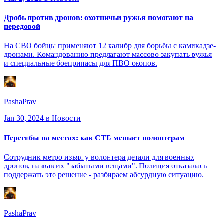
Дробь против дронов: охотничьи ружья помогают на
передовой
На СВО бойцы применяют 12 калибр для борьбы с камикадзе-
дронами. Командованию предлагают массово закупать ружья
и специальные боеприпасы для ПВО окопов.
PashaPrav
Jan 30, 2024
в Новости
Перегибы на местах: как СТБ мешает волонтерам
Сотрудник метро изъял у волонтера детали для военных
дронов, назвав их "забытыми вещами". Полиция отказалась
поддержать это решение - разбираем абсурдную ситуацию.
PashaPrav