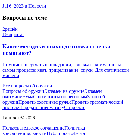
Jul 6, 2023
в Новости
Вопросы по теме
2
решён
166
просм.
Какие методики психподготовки стрелка
помогают?
Помогает не думать о попадании, а держать внимание на
самом процессе: хват, прицеливание, спуск. Для статической
мишени
Все вопросы об оружии
Вопросы об оружии
Экзамен на оружие
Экзамен
охотминимума
Сроки охоты по регионам
Закон об
оружии
Продать охотничье ружьё
Продать травматический
пистолет
Продать пневматику
О проекте
Ганпост © 2026
Пользовательское соглашение
Политика
конфиденциальности
Публичная оферта