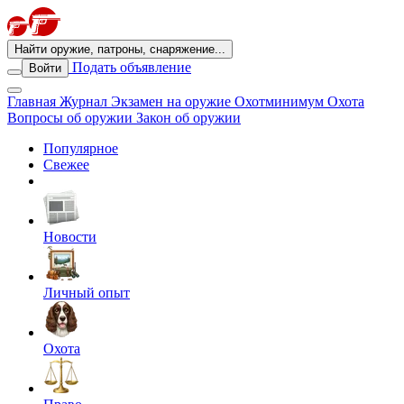
Найти оружие, патроны, снаряжение...
Подать объявление
Войти
Главная
Журнал
Экзамен на оружие
Охотминимум
Охота
Вопросы об оружии
Закон об оружии
Популярное
Свежее
Новости
Личный опыт
Охота