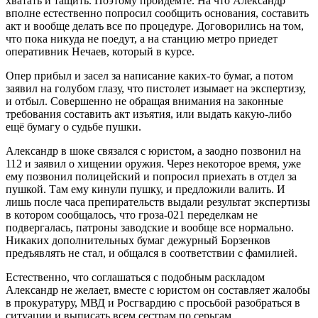
хватать и тащить. Поэтому пройдемте. На что Александр
вполне естественно попросил сообщить основания, составить
акт и вообще делать все по процедуре. Договорились на том,
что пока никуда не поедут, а на станцию метро приедет
оперативник Нечаев, который в курсе.
Опер прибыл и засел за написание каких-то бумаг, а потом
заявил на голубом глазу, что пистолет изымает на экспертизу,
и отбыл. Совершенно не обращая внимания на законные
требования составить акт изъятия, или выдать какую-либо
ещё бумагу о судьбе пушки.
Александр в шоке связался с юристом, а заодно позвонил на
112 и заявил о хищении оружия. Через некоторое время, уже
ему позвонил полицейский и попросил приехать в отдел за
пушкой. Там ему кинули пушку, и предложили валить. И
лишь после часа препирательств выдали результат экспертизы
в котором сообщалось, что гроза-021 переделкам не
подвергалась, патроны заводские и вообще все нормально.
Никаких дополнительных бумаг дежурный Борзенков
предъявлять не стал, и общался в соответствии с фамилией.
Естественно, что соглашаться с подобным раскладом
Александр не желает, вместе с юристом он составляет жалобы
в прокуратуру, МВД и Росгвардию с просьбой разобраться в
ситуации и выписать всем сестрам по серьгам.