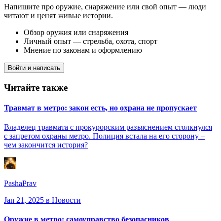
Напишите про оружие, снаряжение или свой опыт — люди
читают и ценят живые истории.
Обзор оружия или снаряжения
Личный опыт — стрельба, охота, спорт
Мнение по законам и оформлению
Войти и написать
Читайте также
Травмат в метро: закон есть, но охрана не пропускает
Владелец травмата с прокурорским разъяснением столкнулся
с запретом охраны метро. Полиция встала на его сторону –
чем закончится история?
PashaPrav
Jan 21, 2025
в Новости
Оружие в метро: самоуправство безопасников