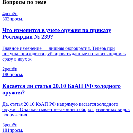
Вопросы по теме
4
решён
303
просм.
Что изменится в учете оружия по приказу
Росгвардии № 239?
Главное изменение — лишняя бюрократия. Теперь при
покупке приходится дублировать данные и ставить подпись
сразу в двух ж
2
решён
186
просм.
Касается ли статья 20.10 КоАП РФ холодного
оружия?
Да, статья 20.10 КоАП РФ напрямую касается холодного
оружия. Она охватывает незаконный оборот различных видов
вооружения
3
решён
181
просм.