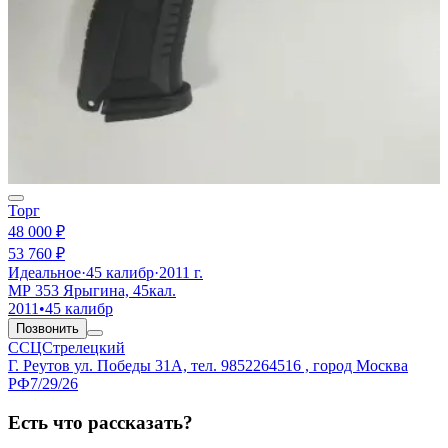
Торг
48 000 ₽
53 760 ₽
Идеальное
·
45 калибр
·
2011 г.
МР 353 Ярыгина, 45кал.
2011
•
45 калибр
Позвонить
ССЦСтрелецкий
Г. Реутов ул. Победы 31А, тел. 9852264516 , город Москва
РФ
7/29/26
Есть что рассказать?