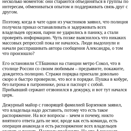
несколько моментов: они стараются объединяться в группы по
интересам, обмениваться опытом и поддерживать связь друг с
другом.
Поэтому, когда в чате один из участников заявил, что полиция
получила приказ останавливать и задерживать всех
владельцев оружия, парни не ударились в панику, а стали
проверять информацию. Чуть позже выяснилось что никаких
массовых репрессий пока не началось. Люди выдохнули и
начали расспрашивать автора сообщения Александра, о том
что произошло?
Его остановили СТБшники на станции метро Сокол, что в
столице России со своим любимым – предъявите, покажите,
дождитесь полицию. Стражи порядка приехали довольно
скоро и быстро проверили, что все в порядке. Пушка в кобуре,
без патрона в патроннике, роха и паспорт с собой.
Прибывший сержант отзвонился в дежурку, и вот тут начался
цирк.
Дежурный майор с говорящей фамилией Борзенков заявил,
что владельца надо доставить, потому что есть такое
распоряжение. На все вопросы – зачем и почему, никто
внятного ответа дать не мог, вроде как есть команда, есть
операция анаконда и есть распоряжение всех владельцев