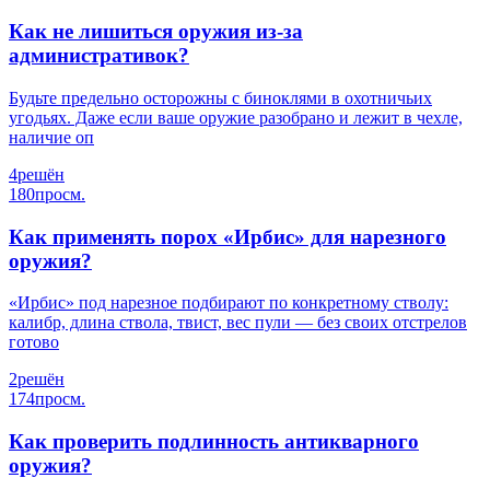
Как не лишиться оружия из-за
административок?
Будьте предельно осторожны с биноклями в охотничьих
угодьях. Даже если ваше оружие разобрано и лежит в чехле,
наличие оп
4
решён
180
просм.
Как применять порох «Ирбис» для нарезного
оружия?
«Ирбис» под нарезное подбирают по конкретному стволу:
калибр, длина ствола, твист, вес пули — без своих отстрелов
готово
2
решён
174
просм.
Как проверить подлинность антикварного
оружия?