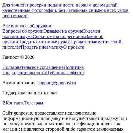
Для точной проверки подлинности первым делом делай
качественные фотографии. Без детальных снимков всех узлов
невозможно
Все вопросы об оружии
Вопросы об оружии
Экзамен на оружие
Экзамен
охотминимума
Сроки охоты по регионам
Закон об
оружии
Продать охотничье ружьё
Продать травматический
пистолет
Продать пневматику
О проекте
Ганпост © 2026
Пользовательское соглашение
Политика
конфиденциальности
Публичная оферта
Администрация:
support@gunpost.ru
Поддержка:
написать в чат
ВКонтакте
Телеграм
Сайт gunpost.ru предоставляет исключительно
информационную площадку и не осуществляет продажу или
покупку представленных товаров; не функционирует как
магазин; не является стороной либо гарантом заключаемых