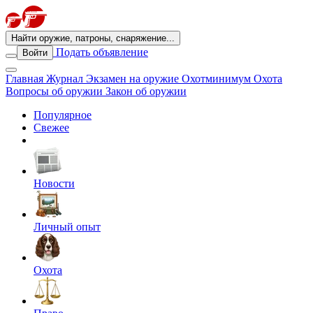
Найти оружие, патроны, снаряжение...
Подать объявление
Войти
Главная
Журнал
Экзамен на оружие
Охотминимум
Охота
Вопросы об оружии
Закон об оружии
Популярное
Свежее
Новости
Личный опыт
Охота