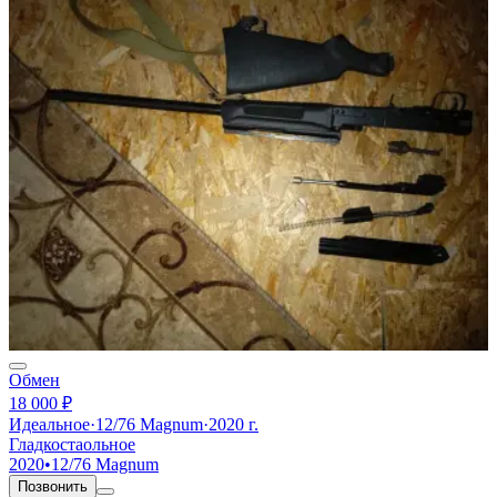
Обмен
18 000 ₽
Идеальное
·
12/76 Magnum
·
2020 г.
Гладкостаольное
2020
•
12/76 Magnum
Позвонить