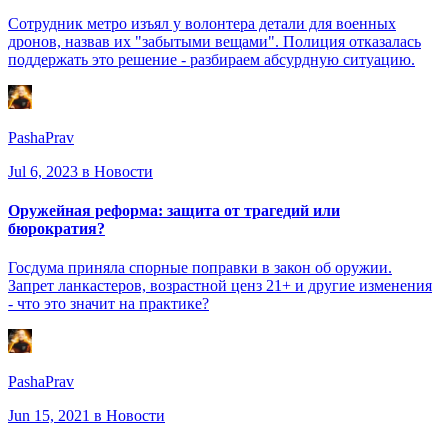
Сотрудник метро изъял у волонтера детали для военных
дронов, назвав их "забытыми вещами". Полиция отказалась
поддержать это решение - разбираем абсурдную ситуацию.
PashaPrav
Jul 6, 2023
в Новости
Оружейная реформа: защита от трагедий или
бюрократия?
Госдума приняла спорные поправки в закон об оружии.
Запрет ланкастеров, возрастной ценз 21+ и другие изменения
- что это значит на практике?
PashaPrav
Jun 15, 2021
в Новости