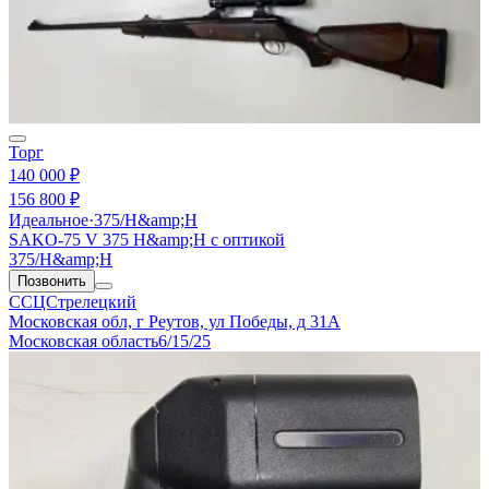
Торг
140 000 ₽
156 800 ₽
Идеальное
·
375/H&amp;H
SAKO-75 V 375 H&amp;H с оптикой
375/H&amp;H
Позвонить
ССЦСтрелецкий
Московская обл, г Реутов, ул Победы, д 31А
Московская область
6/15/25