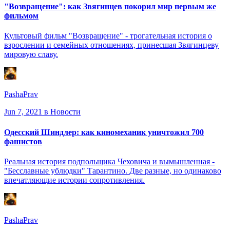
"Возвращение": как Звягинцев покорил мир первым же
фильмом
Культовый фильм "Возвращение" - трогательная история о
взрослении и семейных отношениях, принесшая Звягинцеву
мировую славу.
PashaPrav
Jun 7, 2021
в Новости
Одесский Шиндлер: как киномеханик уничтожил 700
фашистов
Реальная история подпольщика Чеховича и вымышленная -
"Бесславные ублюдки" Тарантино. Две разные, но одинаково
впечатляющие истории сопротивления.
PashaPrav