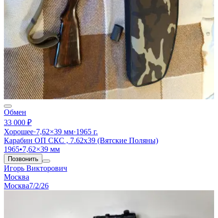
Обмен
33 000 ₽
Хорошее
·
7,62×39 мм
·
1965 г.
Карабин ОП СКС , 7.62х39 (Вятские Поляны)
1965
•
7,62×39 мм
Позвонить
Игорь Викторович
Москва
Москва
7/2/26