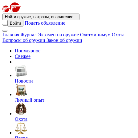
Найти оружие, патроны, снаряжение...
Подать объявление
Войти
Главная
Журнал
Экзамен на оружие
Охотминимум
Охота
Вопросы об оружии
Закон об оружии
Популярное
Свежее
Новости
Личный опыт
Охота