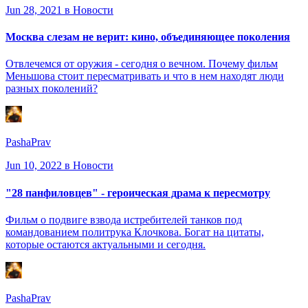
Jun 28, 2021
в Новости
Москва слезам не верит: кино, объединяющее поколения
Отвлечемся от оружия - сегодня о вечном. Почему фильм
Меньшова стоит пересматривать и что в нем находят люди
разных поколений?
PashaPrav
Jun 10, 2022
в Новости
"28 панфиловцев" - героическая драма к пересмотру
Фильм о подвиге взвода истребителей танков под
командованием политрука Клочкова. Богат на цитаты,
которые остаются актуальными и сегодня.
PashaPrav