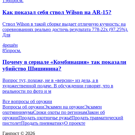
156
просм.
Как показал себя ствол Wilson на AR-15?
Ствол Wilson в такой сборке выдает отличную кучность: на
соревнованиях реально достичь результата 778-22х (97.25%).
Для
4
решён
85
просм.
Почему в сериале «Комбинация» так показали
убийство Шишинина?
Вопрос тут, похоже, не в «версии» из дела, а в
художественной подаче. В обсуждении говорят, что в
реальности по фото и м
Все вопросы об оружии
Вопросы об оружии
Экзамен на оружие
Экзамен
охотминимума
Сроки охоты по регионам
Закон об
оружии
Продать охотничье ружьё
Продать травматический
пистолет
Продать пневматику
О проекте
Ганпост © 2026