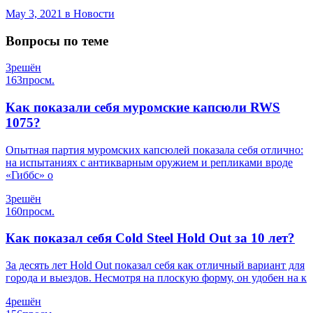
May 3, 2021
в Новости
Вопросы по теме
3
решён
163
просм.
Как показали себя муромские капсюли RWS
1075?
Опытная партия муромских капсюлей показала себя отлично:
на испытаниях с антикварным оружием и репликами вроде
«Гиббс» о
3
решён
160
просм.
Как показал себя Cold Steel Hold Out за 10 лет?
За десять лет Hold Out показал себя как отличный вариант для
города и выездов. Несмотря на плоскую форму, он удобен на к
4
решён