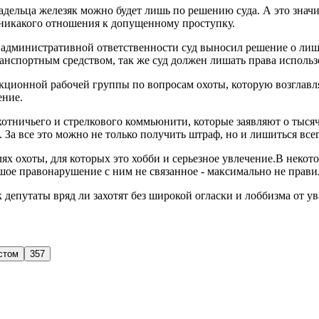
ельца железяк можно будет лишь по решению суда. А это значит
т никакого отношения к допущенному проступку.
к административной ответственности суд выносил решение о ли
ранспортным средством, так же суд должен лишать права использо
кционной рабочей группы по вопросам охоты, которую возглавля
ение.
охотничьего и стрелкового коммьюнити, которые заявляют о тыс
За все это можно не только получить штраф, но и лишиться всег
ях охоты, для которых это хобби и серьезное увлечение.В некото
шое правонарушение с ним не связанное - максимально не прави
депутаты вряд ли захотят без широкой огласки и лоббизма от у
стом
357