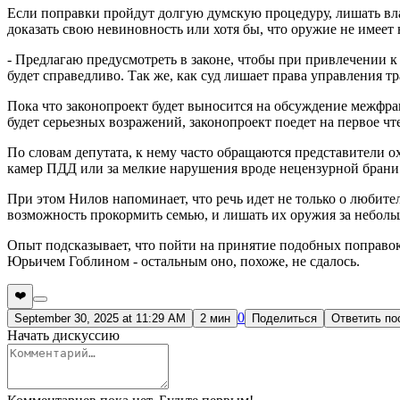
Если поправки пройдут долгую думскую процедуру, лишать влад
доказать свою невиновность или хотя бы, что оружие не имее
- Предлагаю предусмотреть в законе, чтобы при привлечении 
будет справедливо. Так же, как суд лишает права управления т
Пока что законопроект будет выносится на обсуждение межфра
будет серьезных возражений, законопроект поедет на первое чт
По словам депутата, к нему часто обращаются представители 
камер ПДД или за мелкие нарушения вроде нецензурной брани. 
При этом Нилов напоминает, что речь идет не только о любител
возможность прокормить семью, и лишать их оружия за неболь
Опыт подсказывает, что пойти на принятие подобных поправок 
Юрьичем Гоблином - остальным оно, похоже, не сдалось.
❤️
0
September 30, 2025 at 11:29 AM
2 мин
Поделиться
Ответить по
Начать дискуссию