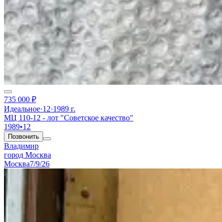
735 000 ₽
Идеальное
·
12
·
1989 г.
МЦ 110-12 - лот "Советское качество"
1989
•
12
Позвонить
Владимир
город Москва
Москва
7/9/26