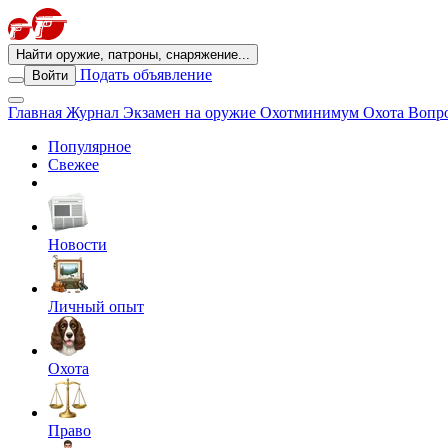
Найти оружие, патроны, снаряжение...
Подать объявление
Войти
Главная
Журнал
Экзамен на оружие
Охотминимум
Охота
Вопро
Популярное
Свежее
Новости
Личный опыт
Охота
Право