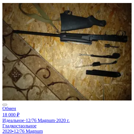
Обмен
18 000 ₽
Идеальное
·
12/76 Magnum
·
2020 г.
Гладкостаольное
2020
•
12/76 Magnum