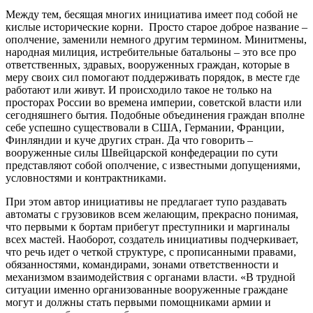
Между тем, бесящая многих инициатива имеет под собой не
кислые исторические корни. Просто старое доброе название –
ополчение, заменили немного другим термином. Минитмены,
народная милиция, истребительные батальоны – это все про
ответственных, здравых, вооруженных граждан, которые в
меру своих сил помогают поддерживать порядок, в месте где
работают или живут. И происходило такое не только на
просторах России во времена империи, советской власти или
сегодняшнего бытия. Подобные объединения граждан вполне
себе успешно существовали в США, Германии, Франции,
Финляндии и куче других стран. Да что говорить –
вооруженные силы Швейцарской конфедерации по сути
представляют собой ополчение, с известными допущениями,
условностями и контрактниками.
При этом автор инициативы не предлагает тупо раздавать
автоматы с грузовиков всем желающим, прекрасно понимая,
что первыми к бортам прибегут преступники и маргиналы
всех мастей. Наоборот, создатель инициативы подчеркивает,
что речь идет о четкой структуре, с прописанными правами,
обязанностями, командирами, зонами ответственности и
механизмом взаимодействия с органами власти. «В трудной
ситуации именно организованные вооруженные граждане
могут и должны стать первыми помощниками армии и