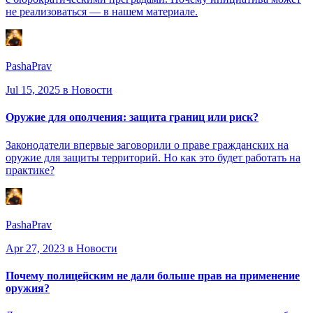
не реализоваться — в нашем материале.
PashaPrav
Jul 15, 2025
в Новости
Оружие для ополчения: защита границ или риск?
Законодатели впервые заговорили о праве гражданских на
оружие для защиты территорий. Но как это будет работать на
практике?
PashaPrav
Apr 27, 2023
в Новости
Почему полицейским не дали больше прав на применение
оружия?