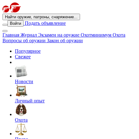
Найти оружие, патроны, снаряжение...
Подать объявление
Войти
Главная
Журнал
Экзамен на оружие
Охотминимум
Охота
Вопросы об оружии
Закон об оружии
Популярное
Свежее
Новости
Личный опыт
Охота