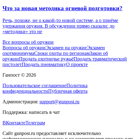
Что за новая методика огневой подготовки?
Речь, похоже, не о какой-то новой системе, а о приёме
удержания оружия. В обсуждении прямо сказали: до
«методики» это не
Все вопросы об оружии
Вопросы об оружии
Экзамен на оружие
Экзамен
охотминимума
Сроки охоты по регионам
Закон об
оружии
Продать охотничье ружьё
Продать травматический
пистолет
Продать пневматику
О проекте
Ганпост © 2026
Пользовательское соглашение
Политика
конфиденциальности
Публичная оферта
Администрация:
support@gunpost.ru
Поддержка:
написать в чат
ВКонтакте
Телеграм
Сайт gunpost.ru предоставляет исключительно
информационную площадку и не осуществляет продажу или