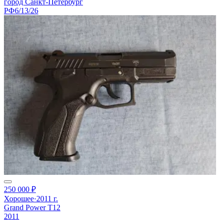
город Санкт-Петербург
РФ
6/13/26
250 000 ₽
Хорошее
·
2011 г.
Grand Power T12
2011