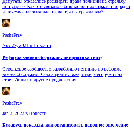
Депутаты отказались расширять права полиции на стрельбу
при угрозе. Как это связано с безопасностью стражей порядка
и почему аналогичные права нужны гражданам?
PashaPrav
Nov 29, 2021
в Новости
Реформа закона об оружии: инициатива снизу
Стрелковое сообщество разработало петицию по реформе
закона об оружии. Сокращение стажа, передача оружия на
стрельбищах и другие предложения.
PashaPrav
Jan 2, 2022
в Новости
Беларусь показала, как организовать народное ополчение