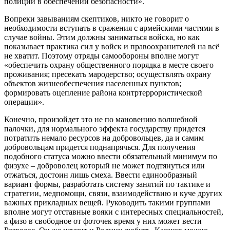
полиции в обеспечении безопасности».
Вопреки завываниям скептиков, никто не говорит о
необходимости вступать в сражения с армейскими частями в
случае войны. Этим должны заниматься войска, но как
показывает практика сил у войск и правоохранителей на всё
не хватит. Поэтому отряды самообороны вполне могут
«обеспечить охрану общественного порядка в месте своего
проживания; пресекать мародерство; осуществлять охрану
объектов жизнеобеспечения населенных пунктов;
формировать оцепление района контртеррористической
операции».
Конечно, произойдет это не по мановению волшебной
палочки, для нормального эффекта государству придется
потратить немало ресурсов на добровольцев, да и самим
добровольцам придется поднапрячься. Для получения
подобного статуса можно ввести обязательный минимум по
физухе – доброволец который не может подтянуться или
отжаться, достоин лишь смеха. Ввести единообразный
вариант формы, разработать систему занятий по тактике и
стратегии, медпомощи, связи, взаимодействию и куче других
важных прикладных вещей. Руководить такими группами
вполне могут отставные вояки с интересных специальностей,
а физо в свободное от фоточек время у них может вести