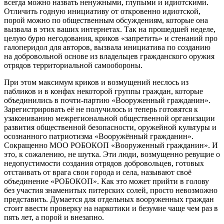
всегда можно назвать ненужными, глупыми и идиотскими.
Отличить годную инициативу от откровенно идиотской,
порой можно по общественным обсуждениям, которые она
вызвала в этих ваших интернетах. Так на прошедшей неделе,
целую бурю негодования, криков «запретить» и стенаний про
галоперидол для авторов, вызвала инициатива по созданию
на добровольной основе из владельцев гражданского оружия
отрядов территориальной самообороны.
При этом максимум криков и возмущений неслось из
пабликов и в конфах некоторой группы граждан, которые
объединились в почти-партию «Вооруженный гражданин».
Зарегистрировать её не получилось и теперь готовятся к
узакониванию межрегиональной общественной организации
развития общественной безопасности, оружейной культуры и
осознанного патриотизма «Вооружённый гражданин».
Сокращенно МОО РОБОКОП «Вооруженный гражданин». И
это, к сожалению, не шутка. Эти люди, возмущенно ревущие о
недопустимости создания отрядов добровольцев, готовых
отстаивать от врага свои города и села, называют своё
объединение «РОБОКОП». Как это может прийти в голову
без участия знаменитых питерских солей, просто невозможно
представить. Думается для отдельных вооруженных граждан
стоит ввести проверку на наркотики и безумие чаще чем раз в
пять лет, а порой и внезапно.