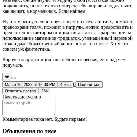
Разведос. Он же научит и Родину любить. Казаков можно
подключить, но не тех что поперек себя ширше и водку пьют,
как дышат, а нормальных. Если найдем.
Ну а тем, кто успешно поучаствует во всех занятиях, поможет
правоохранителям, походит в патрули, можно предоставить и
предложенные автором инициативы льготы – разрешение на
использование магазинов-тридцаток, уменьшенный нарезной
стаж и даже божественный короткоствол на поясе. Хотя это
совсем уж фантастика.
Короче говоря, инициатива небезынтересная, есть над чем
подумать.
❤️
0
March 18, 2022 at 12:30 PM
4 мин
Поделиться
Ответить постом
284
Начать дискуссию
Комментариев пока нет. Будьте первым!
Объявления по теме